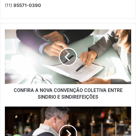
(11)
95571-0390
CONFIRA
A
NOVA
CONVENÇÃO
COLETIVA
ENTRE
SINDRIO
E
SINDIREFEIÇÕES
CONFIRA A NOVA CONVENÇÃO COLETIVA ENTRE
SINDRIO E SINDIREFEIÇÕES
PREFEITURA
LANÇA
APLICATIVO
DE
DELIVERY