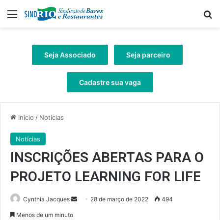
Menu
Pr
Seja Associado
Seja parceiro
Cadastre sua vaga
Início
/
Notícias
Notícias
INSCRIÇÕES ABERTAS PARA O
PROJETO LEARNING FOR LIFE
Mande
Cynthia Jacques
28 de março de 2022
494
um
Menos de um minuto