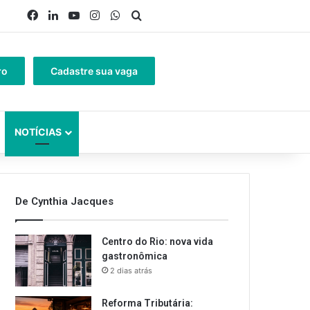
Facebook
Linkedin
YouTube
Instagram
WhatsApp
Procurar por
ro
Cadastre sua vaga
NOTÍCIAS
De Cynthia Jacques
Centro do Rio: nova vida
gastronômica
2 dias atrás
Reforma Tributária: