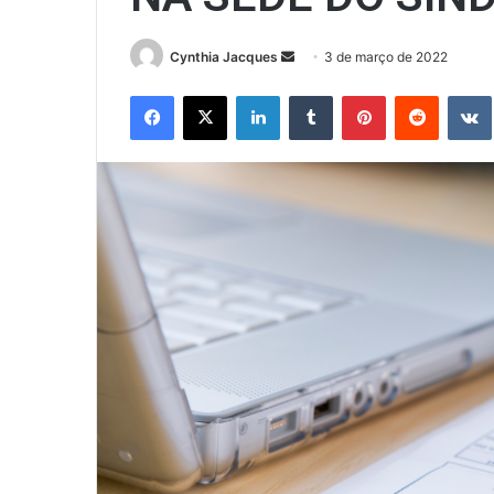
Mande
Cynthia Jacques
3 de março de 2022
um
Facebook
X
Linkedin
Tumblr
Pinterest
Reddit
e-
mail