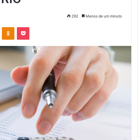
292
Menos de um minuto
VK
OK
Pocket