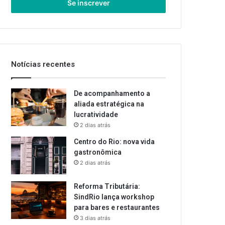
endereço
de
email
Notícias recentes
De acompanhamento a
aliada estratégica na
lucratividade
2 dias atrás
Centro do Rio: nova vida
gastronômica
2 dias atrás
Reforma Tributária:
SindRio lança workshop
para bares e restaurantes
3 dias atrás