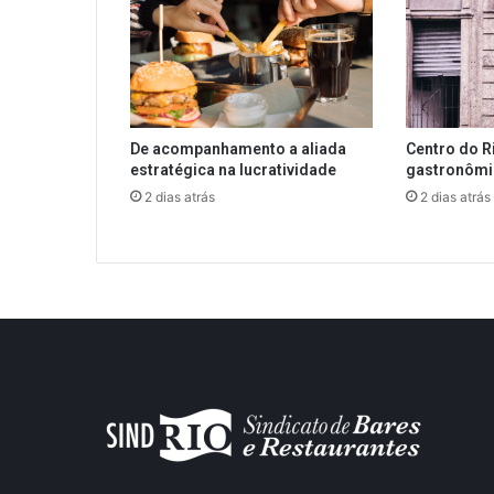
De acompanhamento a aliada
Centro do R
estratégica na lucratividade
gastronôm
2 dias atrás
2 dias atrás