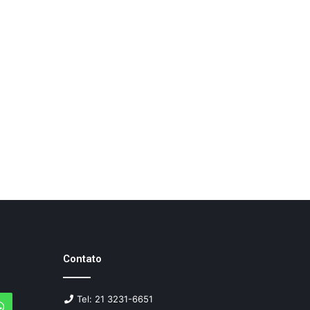
Contato
Tel: 21 3231-6651
agram
WhatsApp