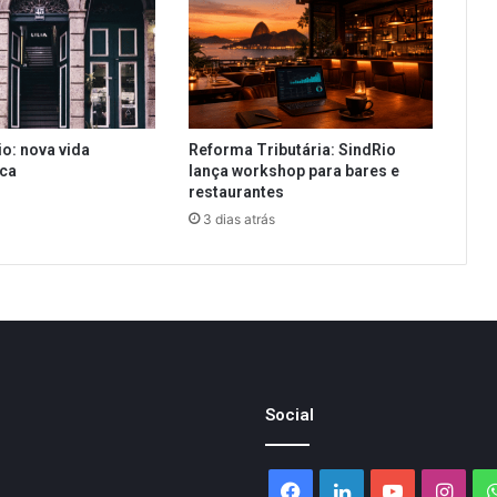
io: nova vida
Reforma Tributária: SindRio
ica
lança workshop para bares e
restaurantes
3 dias atrás
Social
Facebook
Linkedin
YouTube
Inst