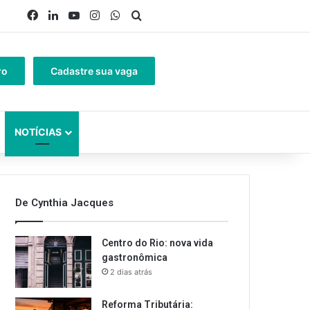
Facebook
Linkedin
YouTube
Instagram
WhatsApp
Procurar por
ro
Cadastre sua vaga
NOTÍCIAS
De Cynthia Jacques
Centro do Rio: nova vida
gastronômica
2 dias atrás
Reforma Tributária: