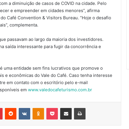
com a diminuição de casos de COVID na cidade. Pelo
necer e empreender em cidades menores”, afirma
 do Café Convention & Visitors Bureau. “Hoje o desafio
rais”, complementa.
ue passavam ao largo da maioria dos investidores.
ma saída interessante para fugir da concorrência e
é uma entidade sem fins lucrativos que promove o
ais e econômicas do Vale do Café. Caso tenha interesse
re em contato com o escritório pelo e-mail
isponíveis em
www.valedocafeturismo.com.br
r
Pinterest
Reddit
VK
OK
Pocket
Compartilhar via e-mail
Imprimir