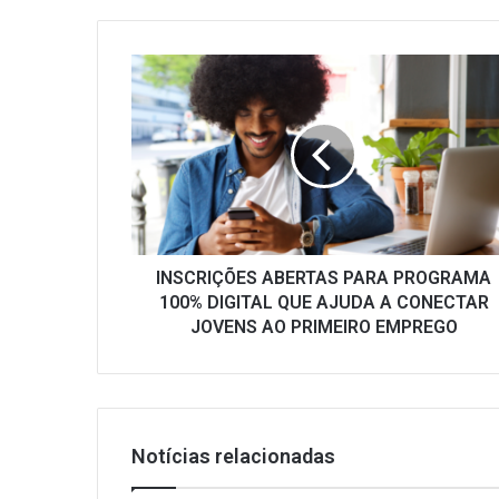
INSCRIÇÕES
ABERTAS
PARA
PROGRAMA
100%
DIGITAL
QUE
AJUDA
A
CONECTAR
INSCRIÇÕES ABERTAS PARA PROGRAMA
JOVENS
100% DIGITAL QUE AJUDA A CONECTAR
AO
JOVENS AO PRIMEIRO EMPREGO
PRIMEIRO
EMPREGO
Notícias relacionadas