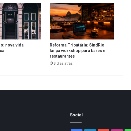
io: nova vida
Reforma Tributária: SindRio
ica
lança workshop para bares e
restaurantes
3 dias atrás
Social