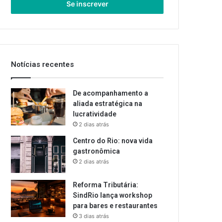
endereço
de
email
Notícias recentes
De acompanhamento a
aliada estratégica na
lucratividade
2 dias atrás
Centro do Rio: nova vida
gastronômica
2 dias atrás
Reforma Tributária:
SindRio lança workshop
para bares e restaurantes
3 dias atrás