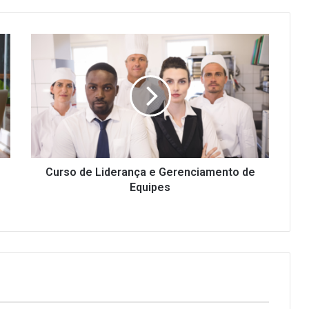
Curso
de
Liderança
e
Gerenciamento
de
Equipes
Curso de Liderança e Gerenciamento de
Equipes