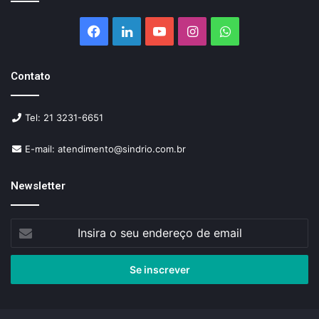
Facebook
Linkedin
YouTube
Instagram
WhatsApp
Contato
Tel: 21 3231-6651
E-mail: atendimento@sindrio.com.br
Newsletter
Insira
o
seu
endereço
de
email