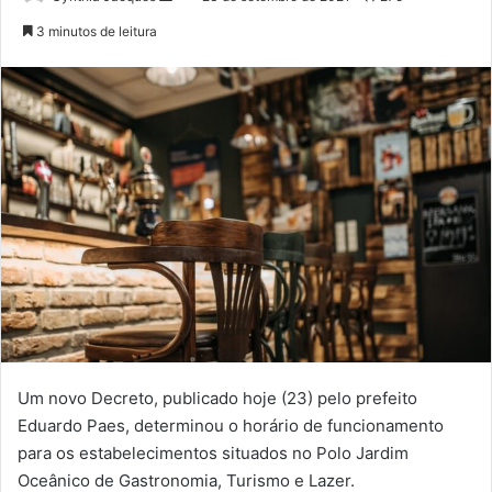
um
3 minutos de leitura
e-
mail
Um novo Decreto, publicado hoje (23) pelo prefeito
Eduardo Paes, determinou o horário de funcionamento
para os estabelecimentos situados no Polo Jardim
Oceânico de Gastronomia, Turismo e Lazer.