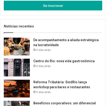
seu
endereço
de
email
Notícias recentes
De acompanhamento a aliada estratégica
na lucratividade
4 dias atrás
Centro do Rio: nova vida gastronômica
4 dias atrás
Reforma Tributária: SindRio lança
workshop para bares e restaurantes
5 dias atrás
Benefícios corporativos: um diferencial