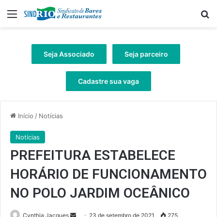
Menu
Pr
Seja Associado
Seja parceiro
Cadastre sua vaga
Início
/
Notícias
Notícias
PREFEITURA ESTABELECE
HORÁRIO DE FUNCIONAMENTO
NO POLO JARDIM OCEÂNICO
Mande
Cynthia Jacques
23 de setembro de 2021
275