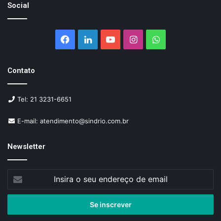
Social
Facebook
Linkedin
YouTube
Instagram
WhatsApp
Contato
Tel: 21 3231-6651
E-mail: atendimento@sindrio.com.br
Newsletter
Insira
o
seu
endereço
de