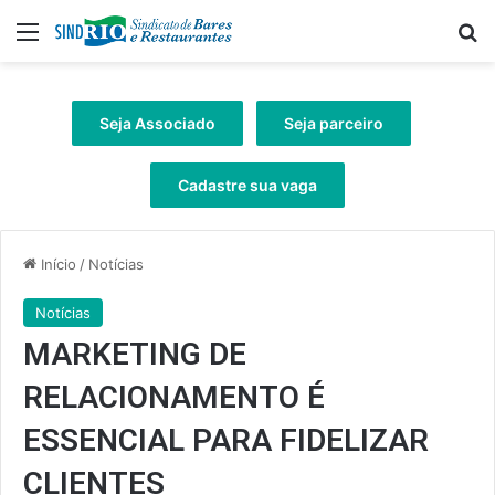
Menu
Pr
Seja Associado
Seja parceiro
Cadastre sua vaga
Início
/
Notícias
Notícias
MARKETING DE
RELACIONAMENTO É
ESSENCIAL PARA FIDELIZAR
CLIENTES