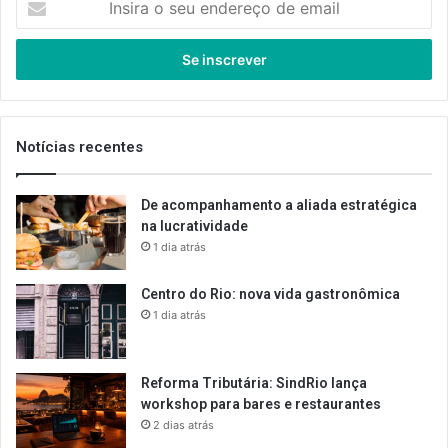
o
seu
endereço
de
email
Notícias recentes
De acompanhamento a aliada estratégica
na lucratividade
1 dia atrás
Centro do Rio: nova vida gastronômica
1 dia atrás
Reforma Tributária: SindRio lança
workshop para bares e restaurantes
2 dias atrás