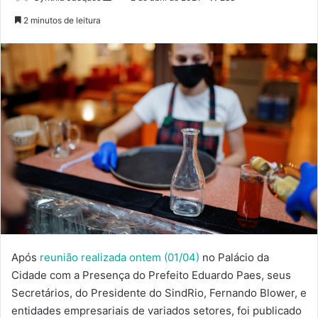
um
2 minutos de leitura
e-
mail
Após
reunião realizada ontem (01/04)
no Palácio da
Cidade com a Presença do Prefeito Eduardo Paes, seus
Secretários, do Presidente do SindRio, Fernando Blower, e
entidades empresariais de variados setores, foi publicado