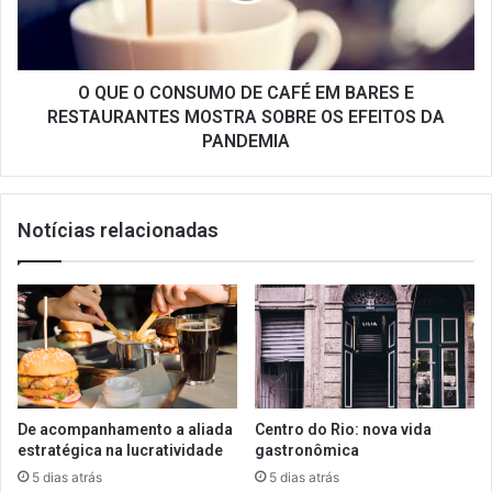
EM
BARES
E
RESTAURANTES
O QUE O CONSUMO DE CAFÉ EM BARES E
MOSTRA
RESTAURANTES MOSTRA SOBRE OS EFEITOS DA
SOBRE
PANDEMIA
OS
EFEITOS
DA
Notícias relacionadas
PANDEMIA
De acompanhamento a aliada
Centro do Rio: nova vida
estratégica na lucratividade
gastronômica
5 dias atrás
5 dias atrás