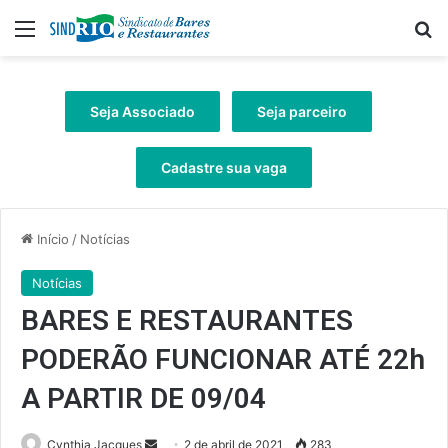
Menu
Pr
Seja Associado
Seja parceiro
Cadastre sua vaga
Início
/
Notícias
Notícias
BARES E RESTAURANTES
PODERÃO FUNCIONAR ATÉ 22h
A PARTIR DE 09/04
Mande
Cynthia Jacques
2 de abril de 2021
283