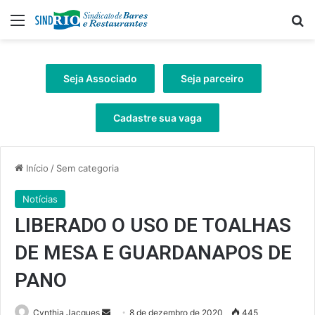
Menu
Pr
Seja Associado
Seja parceiro
Cadastre sua vaga
Início
/
Sem categoria
Notícias
LIBERADO O USO DE TOALHAS
DE MESA E GUARDANAPOS DE
PANO
Mande
Cynthia Jacques
8 de dezembro de 2020
445