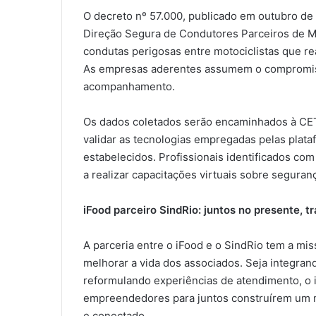
O decreto nº 57.000, publicado em outubro de
Direção Segura de Condutores Parceiros de Mo
condutas perigosas entre motociclistas que re
As empresas aderentes assumem o compromiss
acompanhamento.
Os dados coletados serão encaminhados à CET-R
validar as tecnologias empregadas pelas plat
estabelecidos. Profissionais identificados 
a realizar capacitações virtuais sobre seguranç
iFood parceiro SindRio: j
untos no presente, t
A parceria entre o iFood e o SindRio tem a mi
melhorar a vida dos associados. Seja integran
reformulando experiências de atendimento, o 
empreendedores para juntos construírem um me
e conectado.