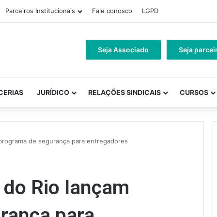
Parceiros Institucionais
Fale conosco
LGPD
Seja Associado
Seja parcei
CERIAS
JURÍDICO
RELAÇÕES SINDICAIS
CURSOS
m programa de segurança para entregadores
a do Rio lançam
rança para