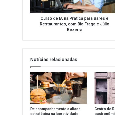
Bares
e
Restaurantes,
com
Curso de IA na Prática para Bares e
Bia
Restaurantes, com Bia Fraga e Júlio
Fraga
Bezerra
e
Júlio
Bezerra
Notícias relacionadas
De acompanhamento a aliada
Centro do R
estratégica na lucratividade
gastronôm