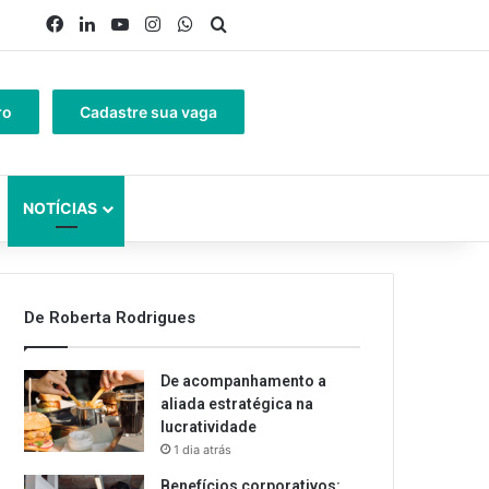
Facebook
Linkedin
YouTube
Instagram
WhatsApp
Procurar por
ro
Cadastre sua vaga
NOTÍCIAS
De Roberta Rodrigues
De acompanhamento a
aliada estratégica na
lucratividade
1 dia atrás
Benefícios corporativos: