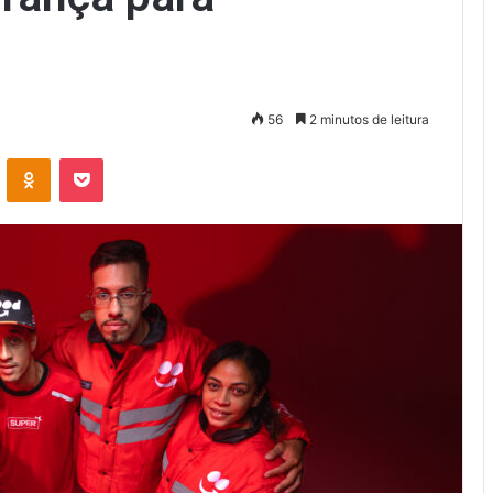
56
2 minutos de leitura
VK
OK
Pocket