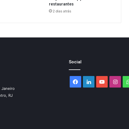
restaurantes
2 dias atrás
Social
Facebook
Linkedin
YouTube
Inst
 Janeiro
ntro, RJ