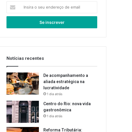
Insira
o
seu
endereço
de
email
Notícias recentes
De acompanhamento a
aliada estratégica na
lucratividade
1 dia atrás
Centro do Rio: nova vida
gastronômica
1 dia atrás
Reforma Tributária: