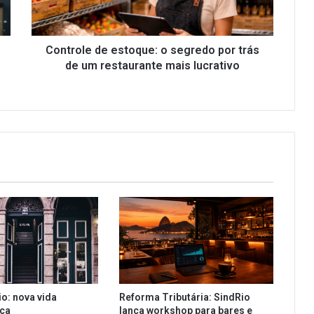
trás
de
um
restaurante
Controle de estoque: o segredo por trás
mais
de um restaurante mais lucrativo
lucrativo
io: nova vida
Reforma Tributária: SindRio
ica
lança workshop para bares e