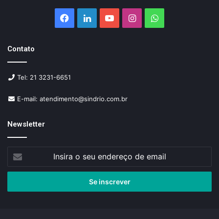
Facebook
Linkedin
YouTube
Instagram
WhatsApp
Contato
Tel: 21 3231-6651
E-mail: atendimento@sindrio.com.br
Newsletter
Insira
o
seu
endereço
de
email