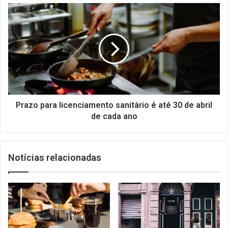
Prazo
para
licenciamento
sanitário
é
até
30
de
abril
de
Prazo para licenciamento sanitário é até 30 de abril
cada
de cada ano
ano
Notícias relacionadas