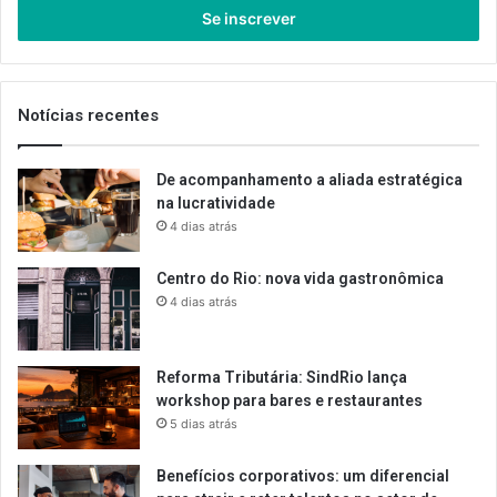
endereço
de
email
Notícias recentes
De acompanhamento a aliada estratégica
na lucratividade
4 dias atrás
Centro do Rio: nova vida gastronômica
4 dias atrás
Reforma Tributária: SindRio lança
workshop para bares e restaurantes
5 dias atrás
Benefícios corporativos: um diferencial