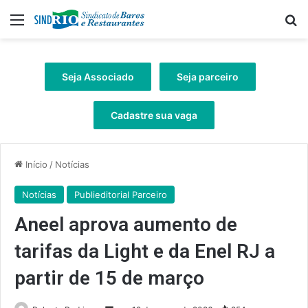
Menu
Pr
Seja Associado
Seja parceiro
Cadastre sua vaga
Início
/
Notícias
Notícias
Publieditorial Parceiro
Aneel aprova aumento de
tarifas da Light e da Enel RJ a
partir de 15 de março