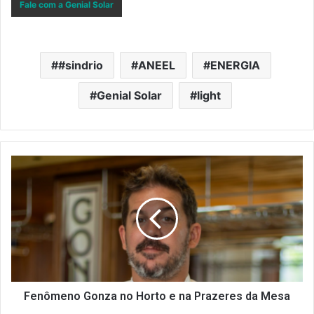
Fale com a Genial Solar
#sindrio
ANEEL
ENERGIA
Genial Solar
light
Fenômeno
Gonza
no
Horto
e
na
Prazeres
da
Mesa
Fenômeno Gonza no Horto e na Prazeres da Mesa