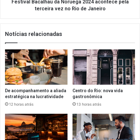
no
Festival Bacalhau da Noruega 2024 acontece pela
Rio
terceira vez no Rio de Janeiro
de
Janeiro
Notícias relacionadas
De acompanhamento a aliada
Centro do Rio: nova vida
estratégica na lucratividade
gastronômica
12 horas atrás
13 horas atrás