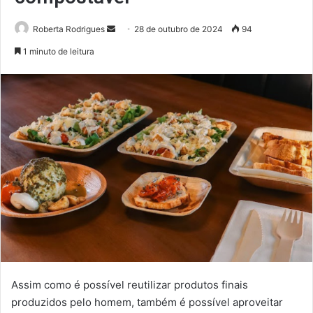
Mande
Roberta Rodrigues
28 de outubro de 2024
94
um
1 minuto de leitura
e-
mail
Assim como é possível reutilizar produtos finais
produzidos pelo homem, também é possível aproveitar