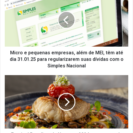
e
pequenas
empresas,
além
de
MEI,
têm
até
dia
Micro e pequenas empresas, além de MEI, têm até
31.01.25
dia 31.01.25 para regularizarem suas dívidas com o
para
Simples Nacional
regularizarem
suas
Festival
dívidas
Bacalhau
com
da
o
Noruega
Simples
2024
Nacional
acontece
pela
terceira
vez