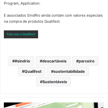
Program, Application.
E associados SindRio ainda contam com valores especiais
na compra de produtos Qualifest.
Fale com a Qualifest
#sindrio
descartáveis
parceiro
Qualifest
sustentabilidade
Sustentáveis
Micro