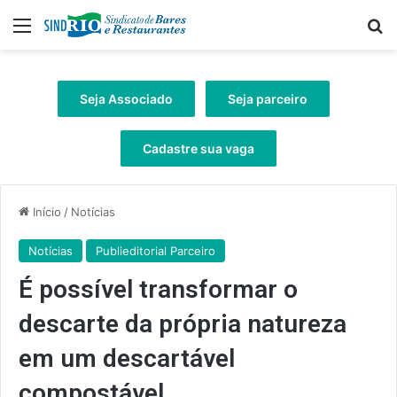
Menu
Pr
Seja Associado
Seja parceiro
Cadastre sua vaga
Início
/
Notícias
Notícias
Publieditorial Parceiro
É possível transformar o
descarte da própria natureza
em um descartável
compostável