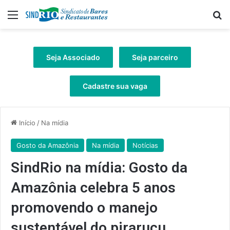
Menu
Pr
Seja Associado
Seja parceiro
Cadastre sua vaga
Início
/
Na mídia
Gosto da Amazônia
Na mídia
Notícias
SindRio na mídia: Gosto da
Amazônia celebra 5 anos
promovendo o manejo
sustentável do pirarucu