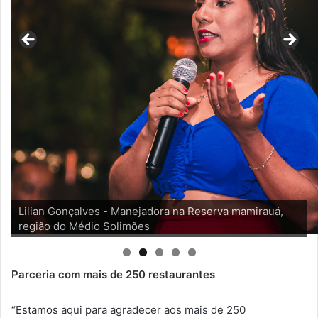
Lilian Gonçalves - Manejadora na Reserva mamirauá,
Pirarucu na brasa com purê de mandioca, banana da
região do Médio Solimões
terra, molho de tucupi com mel e mix de ervas
Parceria com mais de 250 restaurantes
“Estamos aqui para agradecer aos mais de 250