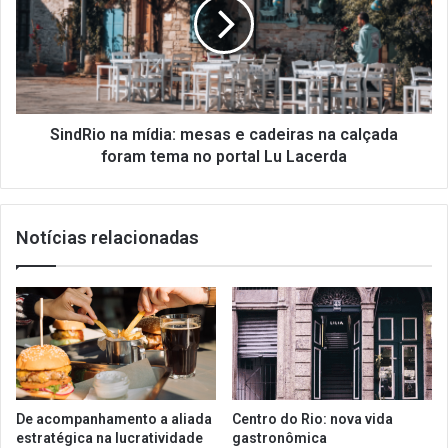
mesas
e
cadeiras
na
calçada
foram
tema
SindRio na mídia: mesas e cadeiras na calçada
no
foram tema no portal Lu Lacerda
portal
Lu
Lacerda
Notícias relacionadas
De acompanhamento a aliada
Centro do Rio: nova vida
estratégica na lucratividade
gastronômica