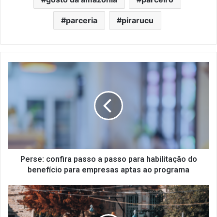
parceria
pirarucu
Perse:
confira
passo
a
passo
para
habilitação
do
benefício
para
Perse: confira passo a passo para habilitação do
empresas
benefício para empresas aptas ao programa
aptas
ao
SindRio
programa
na
mídia: