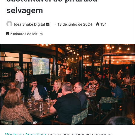
selvagem
Mande
Idea Shake Digital
13 de junho de 2024
154
um
2 minutos de leitura
e-
mail
Gosto da Amazônia
, marca que promove o manejo