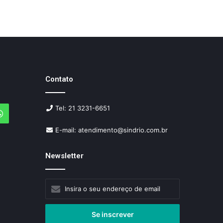
Contato
Tel: 21 3231-6651
agram
WhatsApp
E-mail: atendimento@sindrio.com.br
Newsletter
Insira
o
seu
endereço