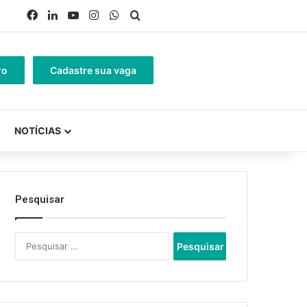
Facebook
Linkedin
YouTube
Instagram
WhatsApp
Procurar por
ro
Cadastre sua vaga
NOTÍCIAS
Pesquisar
Pesquisar
por: