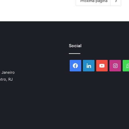
Próxima página
Social
Facebook
Linkedin
YouTube
Inst
 Janeiro
ntro, RJ