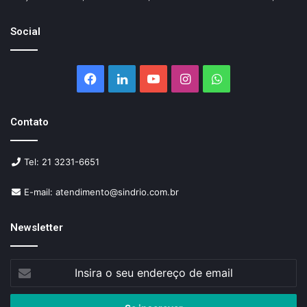
Social
Facebook
Linkedin
YouTube
Instagram
WhatsApp
Contato
Tel: 21 3231-6651
E-mail: atendimento@sindrio.com.br
Newsletter
Insira
o
seu