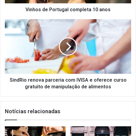
Vinhos de Portugal completa 10 anos
SindRio
renova
parceria
com
IVISA
e
oferece
curso
gratuito
de
SindRio renova parceria com IVISA e oferece curso
manipulação
gratuito de manipulação de alimentos
de
alimentos
Notícias relacionadas