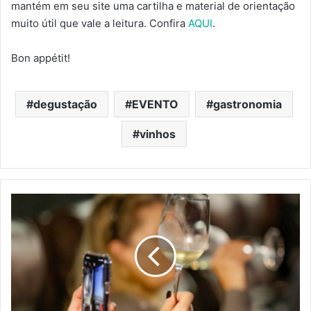
mantém em seu site uma cartilha e material de orientação
muito útil que vale a leitura. Confira
AQUI
.
Bon appétit!
degustação
EVENTO
gastronomia
vinhos
Vinhos
de
Portugal
completa
10
anos