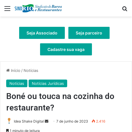
Menu
Pr
Seja Associado
Seja parceiro
Cadastre sua vaga
Início
/
Notícias
Notícias
Notícias Jurídicas
Boné ou touca na cozinha do
restaurante?
Mande
Idea Shake Digital
7 de junho de 2023
2.416
um
1 minuto de leitura