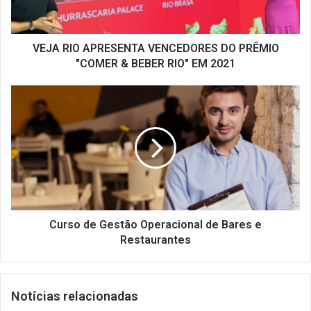
"COMER
&
BEBER
RIO"
VEJA RIO APRESENTA VENCEDORES DO PRÊMIO
EM
"COMER & BEBER RIO" EM 2021
2021
Curso
de
Gestão
Operacional
de
Bares
e
Restaurantes
Curso de Gestão Operacional de Bares e
Restaurantes
Notícias relacionadas