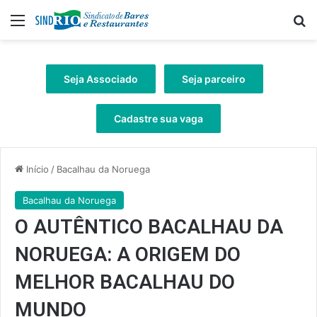
Menu
Pr
Seja Associado
Seja parceiro
Cadastre sua vaga
Início
/
Bacalhau da Noruega
Bacalhau da Noruega
O AUTÊNTICO BACALHAU DA
NORUEGA: A ORIGEM DO
MELHOR BACALHAU DO
MUNDO