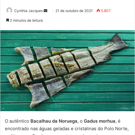
Mande
Cynthia Jacques
21 de outubro de 2021
5.807
um
2 minutos de leitura
e-
mail
O autêntico
Bacalhau da Noruega
, o
Gadus morhua
, é
encontrado nas águas geladas e cristalinas do Polo Norte,