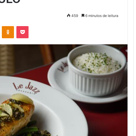
459
6 minutos de leitura
VK
OK
Pocket