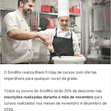
O SindRio realiza Black Friday de cursos com ofertas
imperdíveis para qualquer curso da grade.
Todos os cursos do SindRio terão 20% de desconto nas
inscrições realizadas durante o mês de novembro
para
cursos realizados nos meses de novembro e dezembro de
2020.