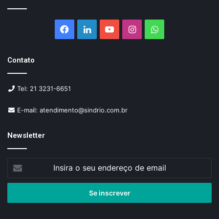
Facebook
Linkedin
YouTube
Instagram
WhatsApp
Contato
Tel: 21 3231-6651
E-mail: atendimento@sindrio.com.br
Newsletter
Insira
o
seu
endereço
de
email