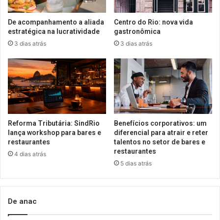
De acompanhamento a aliada
Centro do Rio: nova vida
estratégica na lucratividade
gastronômica
3 dias atrás
3 dias atrás
Reforma Tributária: SindRio
Benefícios corporativos: um
lança workshop para bares e
diferencial para atrair e reter
restaurantes
talentos no setor de bares e
restaurantes
4 dias atrás
5 dias atrás
De anac