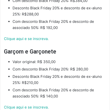
Com desconto Black Friday 20%: R$384,00
Desconto Black Friday 20% e desconto de ex-aluno
25%: R$288,00
Com desconto Black Friday 20% e desconto de
associado 50%: R$ 192,00
Clique aqui e se inscreva.
Garçom e Garçonete
Valor original: R$ 350,00
Com desconto Black Friday 20%: R$ 280,00
Desconto Black Friday 20% e desconto de ex-aluno
25%: R$210,00
Com desconto Black Friday 20% e desconto de
associado 50%: R$ 140,00
Clique aqui e se inscreva.