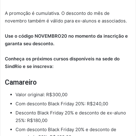
A promoção é cumulativa. O desconto do mês de
novembro também é válido para ex-alunos e associados.
Use o código NOVEMBRO20 no momento da inscrição e
garanta seu desconto.
Conheça os próximos cursos disponíveis na sede do
SindRio e se inscreva:
Camareiro
Valor original: R$300,00
Com desconto Black Friday 20%: R$240,00
Desconto Black Friday 20% e desconto de ex-aluno
25%: R$180,00
Com desconto Black Friday 20% e desconto de