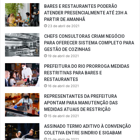
BARES E RESTAURANTES PODERÃO
ATENDER PRESENCIALMENTE ATÉ 23H A
PARTIR DE AMANHÃ
23 de abril de 2021
CHEFS CONSULTORAS CRIAM NEGÓCIO
PARA OFERECER SISTEMA COMPLETO PARA
GESTÃO DE COZINHAS
19 de abril de 2021
PREFEITURA DO RIO PRORROGA MEDIDAS
RESTRITIVAS PARA BARES E
RESTAURANTES
16 de abril de 2021
REPRESENTANTES DA PREFEITURA
APONTAM PARA MANUTENÇÃO DAS
MEDIDAS ATUAIS DE RESTRIÇÃO
15 de abril de 2021
ASSINADO TERMO ADITIVO À CONVENÇÃO
COLETIVA ENTRE SINDRIO E SIGABAM
15 de abril de 2021