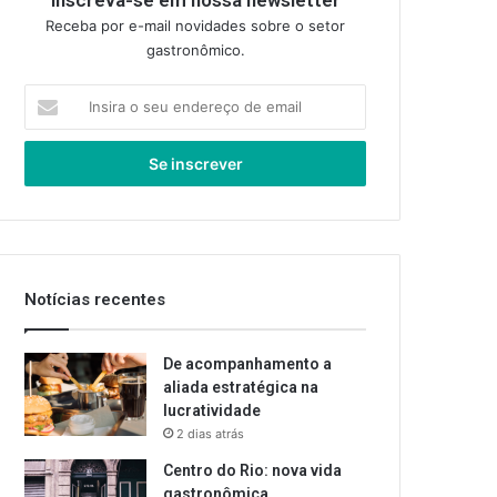
Inscreva-se em nossa newsletter
Receba por e-mail novidades sobre o setor
gastronômico.
Insira
o
seu
endereço
de
email
Notícias recentes
De acompanhamento a
aliada estratégica na
lucratividade
2 dias atrás
Centro do Rio: nova vida
gastronômica