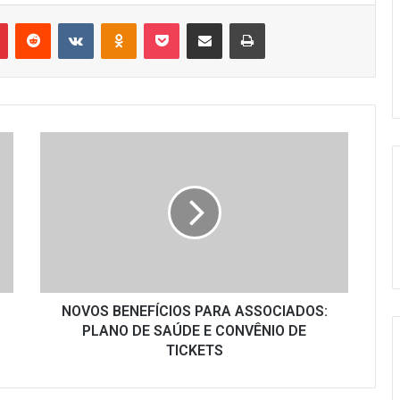
r
Pinterest
Reddit
VK
OK
Pocket
Compartilhar via e-mail
Imprimir
NOVOS
BENEFÍCIOS
PARA
ASSOCIADOS:
PLANO
DE
SAÚDE
E
CONVÊNIO
DE
NOVOS BENEFÍCIOS PARA ASSOCIADOS:
TICKETS
PLANO DE SAÚDE E CONVÊNIO DE
TICKETS