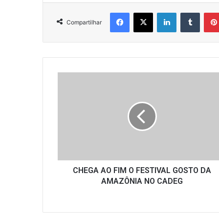
Facebook
X
Linkedin
Tumbl
Compartilhar
CHEGA
AO
FIM
O
FESTIVAL
GOSTO
DA
AMAZÔNIA
NO
CADEG
CHEGA AO FIM O FESTIVAL GOSTO DA
AMAZÔNIA NO CADEG