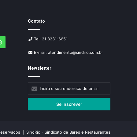
Contato
Tel: 21 3231-6651
agram
WhatsApp
E-mail: atendimento@sindrio.com.br
Newsletter
Insira
o
seu
endereço
de
email
reservados | SindRio - Sindicato de Bares e Restaurantes