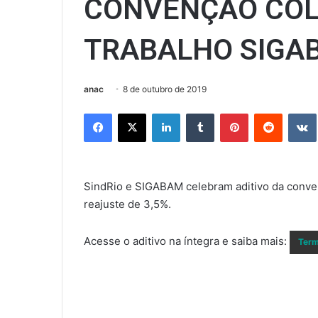
CONVENÇÃO COL
TRABALHO SIGAB
anac
8 de outubro de 2019
Facebook
X
Linkedin
Tumblr
Pinterest
Reddit
SindRio e SIGABAM celebram aditivo da conve
reajuste de 3,5%.
Acesse o aditivo na íntegra e saiba mais:
Term