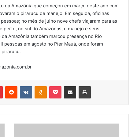
Gosto da Amazônia que começou em março deste ano com
rovaram o pirarucu de manejo. Em seguida, oficinas
 pessoas; no mês de julho nove chefs viajaram para as
de perto, no sul do Amazonas, o manejo e seus
to da Amazônia também marcou presença no Rio
il pessoas em agosto no Píer Mauá, onde foram
 pirarucu.
mazonia.com.br
r
Pinterest
Reddit
VK
OK
Pocket
Compartilhar via e-mail
Imprimir
HOMOLOGADO
ADITIVO