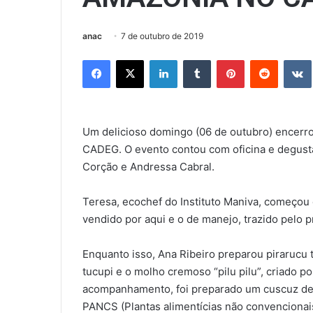
anac
7 de outubro de 2019
Facebook
X
Linkedin
Tumblr
Pinterest
Reddit
Um delicioso domingo (06 de outubro) encerr
CADEG. O evento contou com oficina e degust
Corção e Andressa Cabral.
Teresa, ecochef do Instituto Maniva, começou e
vendido por aqui e o de manejo, trazido pelo p
Enquanto isso, Ana Ribeiro preparou pirarucu 
tucupi e o molho cremoso “pilu pilu”, criado p
acompanhamento, foi preparado um cuscuz de 
PANCS (Plantas alimentícias não convencionais