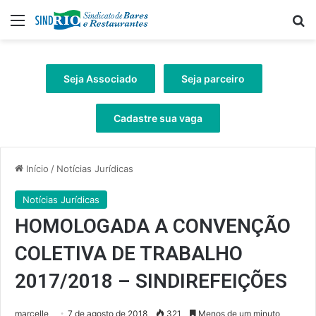
Menu
Pr
Seja Associado
Seja parceiro
Cadastre sua vaga
Início
/
Notícias Jurídicas
Notícias Jurídicas
HOMOLOGADA A CONVENÇÃO
COLETIVA DE TRABALHO
2017/2018 – SINDIREFEIÇÕES
marcelle
7 de agosto de 2018
321
Menos de um minuto