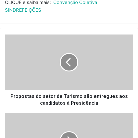
CLIQUE e saiba mais:
Convenção Coletiva
SINDREFEIÇÕES
Propostas
do
setor
de
Turismo
são
entregues
aos
candidatos
à
Propostas do setor de Turismo são entregues aos
Presidência
candidatos à Presidência
Circuito
dos
Polos