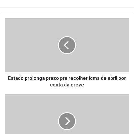
Estado
prolonga
prazo
pra
recolher
icms
de
abril
por
conta
Estado prolonga prazo pra recolher icms de abril por
da
conta da greve
greve
Os
jogos
da
COPA
começaram!
Confira