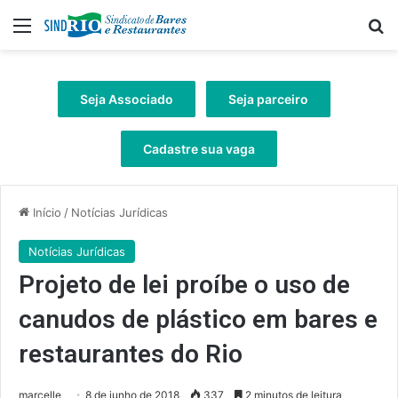
Menu
Pr
Seja Associado
Seja parceiro
Cadastre sua vaga
Início
/
Notícias Jurídicas
Notícias Jurídicas
Projeto de lei proíbe o uso de
canudos de plástico em bares e
restaurantes do Rio
marcelle
8 de junho de 2018
337
2 minutos de leitura