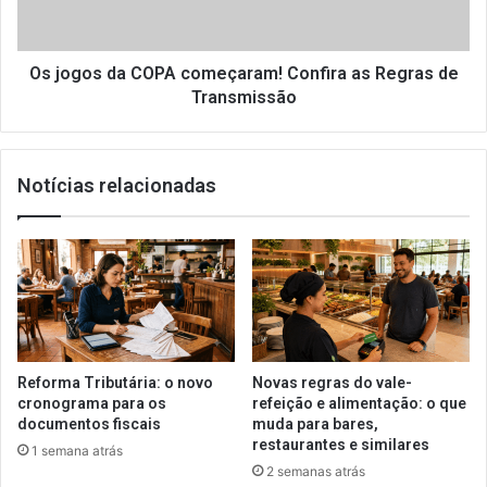
as
Regras
de
Transmissão
Os jogos da COPA começaram! Confira as Regras de
Transmissão
Notícias relacionadas
Reforma Tributária: o novo
Novas regras do vale-
cronograma para os
refeição e alimentação: o que
documentos fiscais
muda para bares,
restaurantes e similares
1 semana atrás
2 semanas atrás