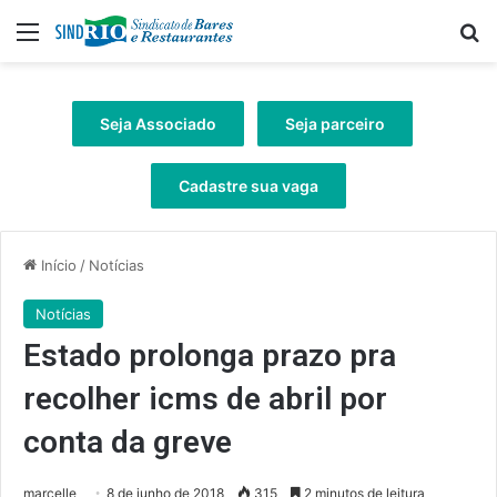
Menu
Pr
Seja Associado
Seja parceiro
Cadastre sua vaga
Início
/
Notícias
Notícias
Estado prolonga prazo pra
recolher icms de abril por
conta da greve
marcelle
8 de junho de 2018
315
2 minutos de leitura