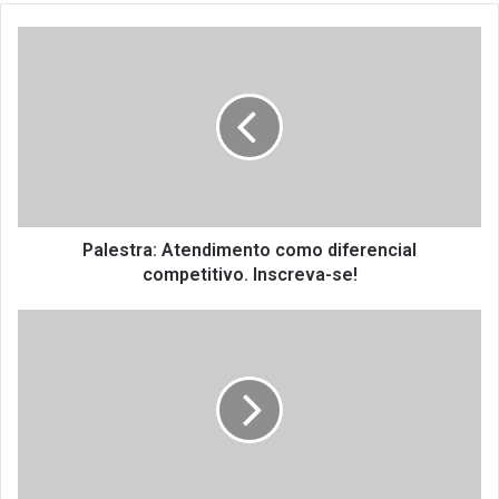
Palestra:
Atendimento
como
diferencial
competitivo.
Inscreva-
se!
Palestra: Atendimento como diferencial
competitivo. Inscreva-se!
Projeto
de
lei
proíbe
o
uso
de
canudos