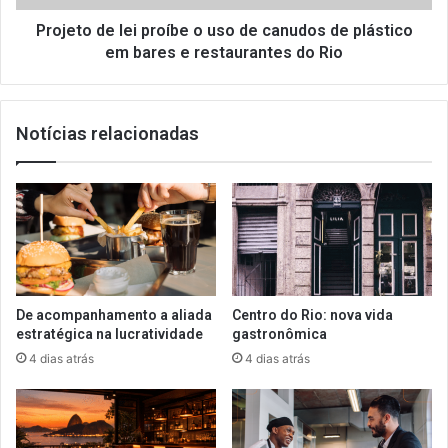
de
plástico
Projeto de lei proíbe o uso de canudos de plástico
em
em bares e restaurantes do Rio
bares
e
restaurantes
Notícias relacionadas
do
Rio
De acompanhamento a aliada
Centro do Rio: nova vida
estratégica na lucratividade
gastronômica
4 dias atrás
4 dias atrás