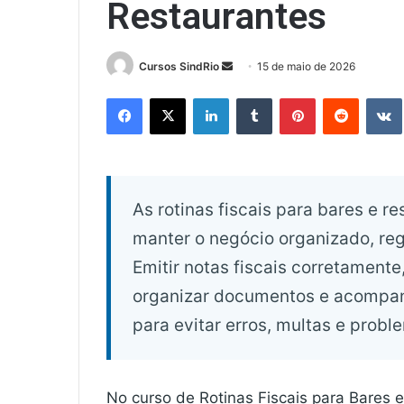
Restaurantes
Mande
Cursos SindRio
15 de maio de 2026
um
Facebook
X
Linkedin
Tumblr
Pinterest
Reddit
e-
mail
As rotinas fiscais para bares e 
manter o negócio organizado, reg
Emitir notas fiscais corretamente
organizar documentos e acompanh
para evitar erros, multas e probl
No curso de Rotinas Fiscais para Bares 