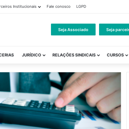
rceiros Institucionais
Fale conosco
LGPD
Seja Associado
Seja parcei
CERIAS
JURÍDICO
RELAÇÕES SINDICAIS
CURSOS