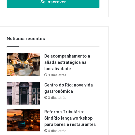
endereço
de
email
Notícias recentes
De acompanhamento a
aliada estratégica na
lucratividade
3 dias atrás
Centro do Rio: nova vida
gastronômica
3 dias atrás
Reforma Tributária:
SindRio lança workshop
para bares e restaurantes
4 dias atrás