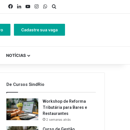
Facebook
Linkedin
YouTube
Instagram
WhatsApp
Procurar por
ro
Cadastre sua vaga
NOTÍCIAS
De Cursos SindRio
Workshop de Reforma
Tributária para Bares e
Restaurantes
2 semanas atrás
Curso de Gestão