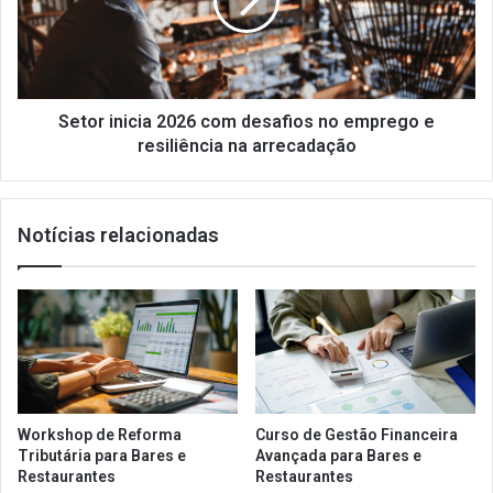
desafios
no
emprego
e
resiliência
na
Setor inicia 2026 com desafios no emprego e
arrecadação
resiliência na arrecadação
Notícias relacionadas
Workshop de Reforma
Curso de Gestão Financeira
Tributária para Bares e
Avançada para Bares e
Restaurantes
Restaurantes