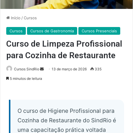
Início
/
Cursos
Cursos
Cursos de Gastronomia
Cursos Presenciais
Curso de Limpeza Profissional
para Cozinha de Restaurante
Mande
Cursos SindRio
13 de março de 2026
335
um
5 minutos de leitura
e-
mail
O curso de Higiene Profissional para
Cozinha de Restaurante do SindRio é
uma capacitação prática voltada