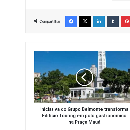
Facebook
X
Linkedin
Tumbl
Compartilhar
Iniciativa
do
Grupo
Belmonte
transforma
Edifício
Touring
em
polo
gastronômico
Iniciativa do Grupo Belmonte transforma
na
Edifício Touring em polo gastronômico
Praça
na Praça Mauá
Mauá