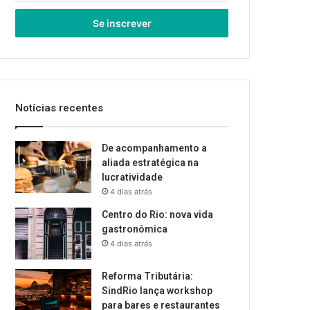
seu
endereço
de
email
Notícias recentes
De acompanhamento a
aliada estratégica na
lucratividade
4 dias atrás
Centro do Rio: nova vida
gastronômica
4 dias atrás
Reforma Tributária:
SindRio lança workshop
para bares e restaurantes