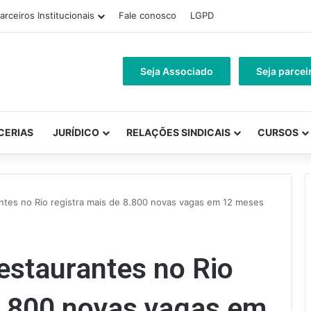
arceiros Institucionais
Fale conosco
LGPD
Seja Associado
Seja parcei
CERIAS
JURÍDICO
RELAÇÕES SINDICAIS
CURSOS
antes no Rio registra mais de 8.800 novas vagas em 12 meses
restaurantes no Rio
8.800 novas vagas em