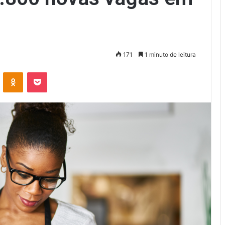
171
1 minuto de leitura
VK
OK
Pocket