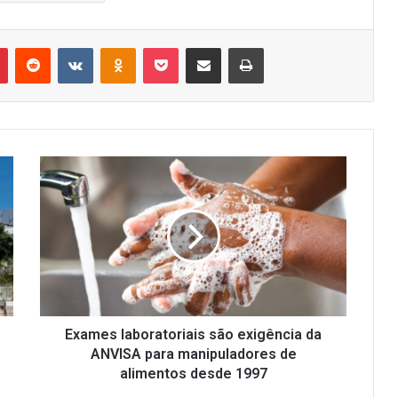
r
Pinterest
Reddit
VK
OK
Pocket
Compartilhar via e-mail
Imprimir
Exames
laboratoriais
são
exigência
da
ANVISA
para
manipuladores
de
alimentos
Exames laboratoriais são exigência da
desde
ANVISA para manipuladores de
1997
alimentos desde 1997