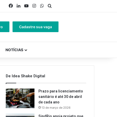
Facebook
Linkedin
YouTube
Instagram
WhatsApp
Procurar por
ro
Cadastre sua vaga
NOTÍCIAS
De Idea Shake Digital
Prazo para licenciamento
sanitário é até 30 de abril
de cada ano
13 de março de 2026
SindRio apoia projeto que