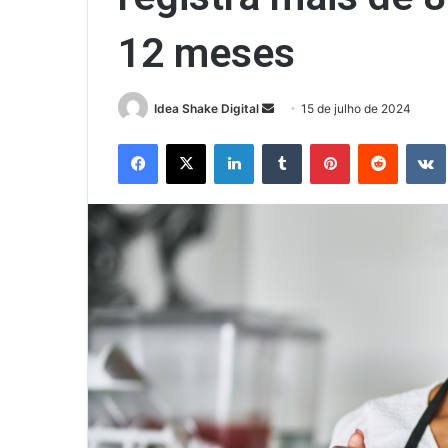
12 meses
Mande
Idea Shake Digital
15 de julho de 2024
um
Facebook
X
Linkedin
Tumblr
Pinterest
Reddit
e-
mail