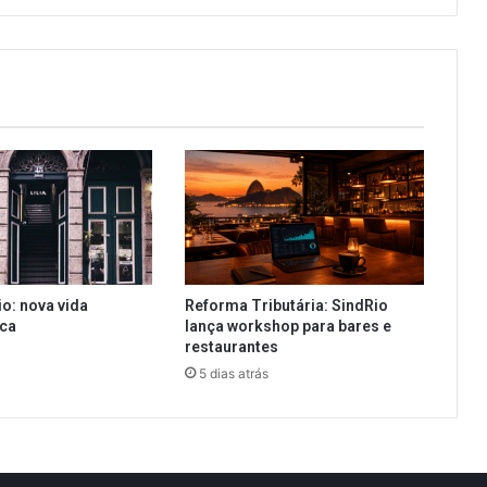
io: nova vida
Reforma Tributária: SindRio
ica
lança workshop para bares e
restaurantes
5 dias atrás