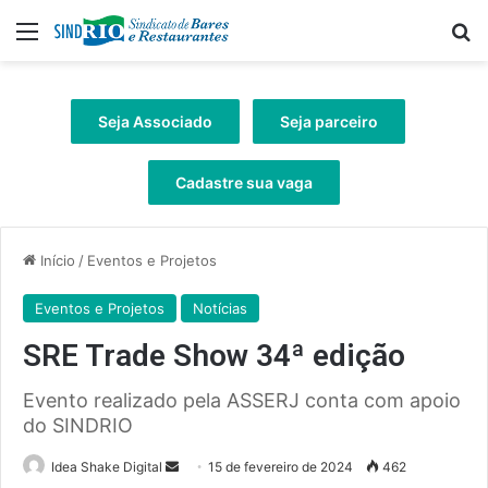
Menu
Pr
Seja Associado
Seja parceiro
Cadastre sua vaga
Início
/
Eventos e Projetos
Eventos e Projetos
Notícias
SRE Trade Show 34ª edição
Evento realizado pela ASSERJ conta com apoio
do SINDRIO
Mande
Idea Shake Digital
15 de fevereiro de 2024
462