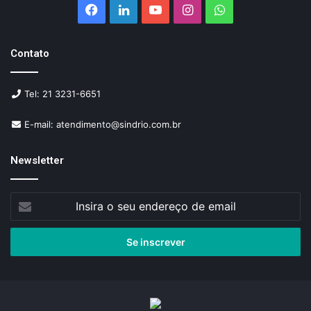
Facebook
Linkedin
YouTube
Instagram
WhatsApp
Contato
Tel: 21 3231-6651
E-mail: atendimento@sindrio.com.br
Newsletter
Insira
o
seu
endereço
de
email