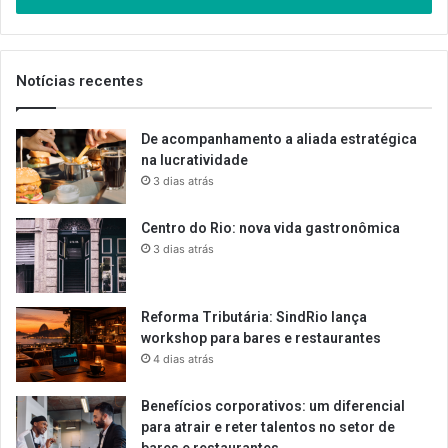
de
email
Notícias recentes
De acompanhamento a aliada estratégica
na lucratividade
3 dias atrás
Centro do Rio: nova vida gastronômica
3 dias atrás
Reforma Tributária: SindRio lança
workshop para bares e restaurantes
4 dias atrás
Benefícios corporativos: um diferencial
para atrair e reter talentos no setor de
bares e restaurantes