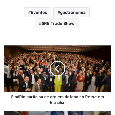
Eventos
gastronomia
SRE Trade Show
SindRio
participa
de
ato
em
defesa
do
Perse
em
Brasília
SindRio participa de ato em defesa do Perse em
Brasília
Como