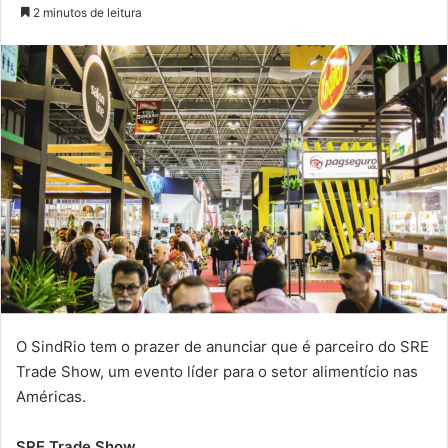
um
2 minutos de leitura
e-
mail
O SindRio tem o prazer de anunciar que é parceiro do SRE
Trade Show, um evento líder para o setor alimentício nas
Américas.
SRE Trade Show