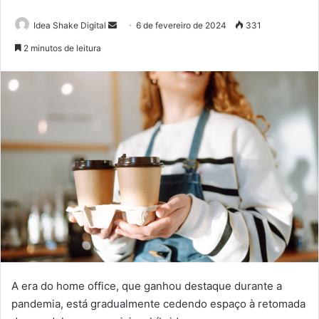
Mande
Idea Shake Digital
6 de fevereiro de 2024
331
um
2 minutos de leitura
e-
mail
A era do home office, que ganhou destaque durante a
pandemia, está gradualmente cedendo espaço à retomada