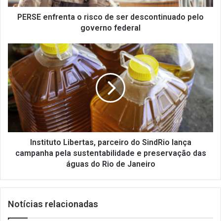
governo
federal
PERSE enfrenta o risco de ser descontinuado pelo
governo federal
Instituto
Libertas,
parceiro
do
SindRio
lança
campanha
pela
sustentabilidade
e
Instituto Libertas, parceiro do SindRio lança
preservação
campanha pela sustentabilidade e preservação das
das
águas do Rio de Janeiro
águas
do
Rio
Notícias relacionadas
de
Janeiro