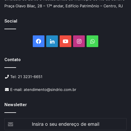
Praça Olavo Bilac, 28 – 17º andar, Edifício Patrimônio – Centro, RJ
Social
Facebook
Linkedin
YouTube
Instagram
WhatsApp
Contato
Tel: 21 3231-6651
E-mail: atendimento@sindrio.com.br
Newsletter
Insira
o