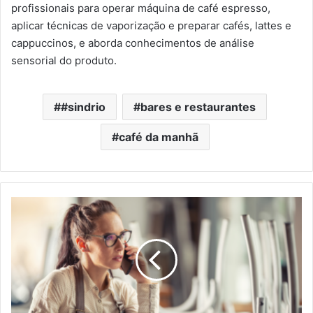
profissionais
para operar máquina de café espresso,
aplicar técnicas de vaporização e preparar cafés, lattes e
cappuccinos, e aborda conhecimentos de análise
sensorial do produto.
#sindrio
bares e restaurantes
café da manhã
PERSE
enfrenta
o
risco
de
ser
descontinuado
pelo