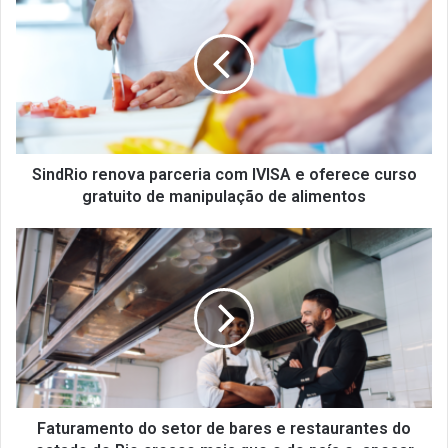
renova
parceria
com
IVISA
e
oferece
curso
gratuito
de
SindRio renova parceria com IVISA e oferece curso
manipulação
gratuito de manipulação de alimentos
de
alimentos
Faturamento
do
setor
de
bares
e
restaurantes
do
estado
do
Faturamento do setor de bares e restaurantes do
Rio