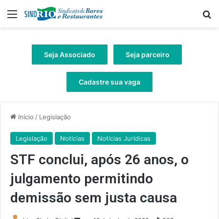
Menu
Pr
Seja Associado
Seja parceiro
Cadastre sua vaga
Início
/
Legislação
Legislação
Notícias
Notícias Jurídicas
STF conclui, após 26 anos, o
julgamento permitindo
demissão sem justa causa