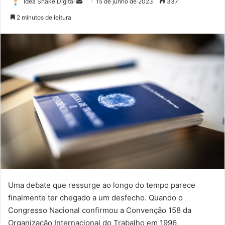
Mande
Idea Shake Digital
15 de junho de 2023
337
um
2 minutos de leitura
e-
mail
Uma debate que ressurge ao longo do tempo parece
finalmente ter chegado a um desfecho. Quando o
Congresso Nacional confirmou a Convenção 158 da
Organização Internacional do Trabalho em 1996