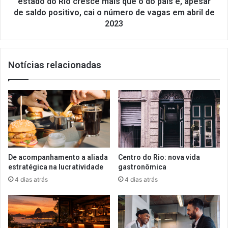
estado do Rio cresce mais que o do país e, apesar
cresce
de saldo positivo, cai o número de vagas em abril de
mais
2023
que
o
do
país
Notícias relacionadas
e,
apesar
de
saldo
positivo,
cai
o
número
De acompanhamento a aliada
Centro do Rio: nova vida
de
estratégica na lucratividade
gastronômica
vagas
4 dias atrás
4 dias atrás
em
abril
de
2023