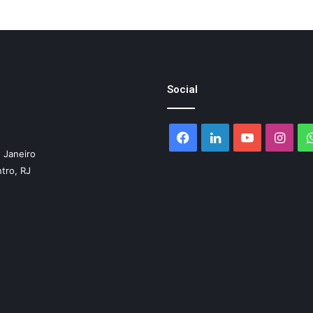
Social
Facebook
Linkedin
YouTube
Inst
 Janeiro
ntro, RJ