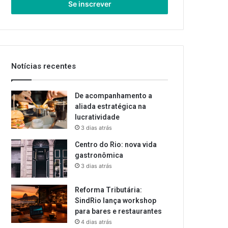
endereço
de
email
Notícias recentes
De acompanhamento a
aliada estratégica na
lucratividade
3 dias atrás
Centro do Rio: nova vida
gastronômica
3 dias atrás
Reforma Tributária:
SindRio lança workshop
para bares e restaurantes
4 dias atrás