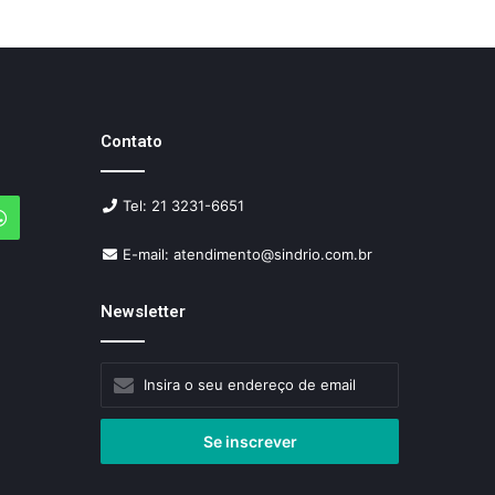
Contato
Tel: 21 3231-6651
agram
WhatsApp
E-mail: atendimento@sindrio.com.br
Newsletter
Insira
o
seu
endereço
de
email