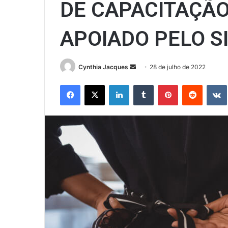
DE CAPACITAÇÃO
APOIADO PELO S
Mande
Cynthia Jacques
28 de julho de 2022
um
Facebook
X
Linkedin
Tumblr
Pinterest
Reddit
e-
mail