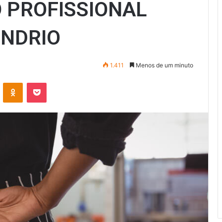
 PROFISSIONAL
INDRIO
1.411
Menos de um minuto
VK
OK
Pocket