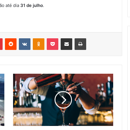
̃o até dia
31 de julho
.
r
Pinterest
Reddit
VK
OK
Pocket
Compartilhar via e-mail
Imprimir
Curso
de
Bartender