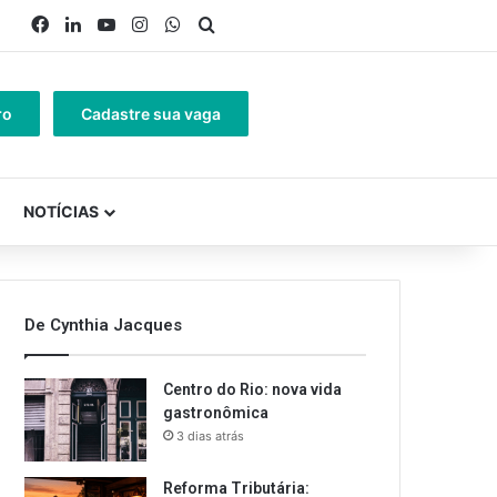
Facebook
Linkedin
YouTube
Instagram
WhatsApp
Procurar por
ro
Cadastre sua vaga
NOTÍCIAS
De Cynthia Jacques
Centro do Rio: nova vida
gastronômica
3 dias atrás
Reforma Tributária: