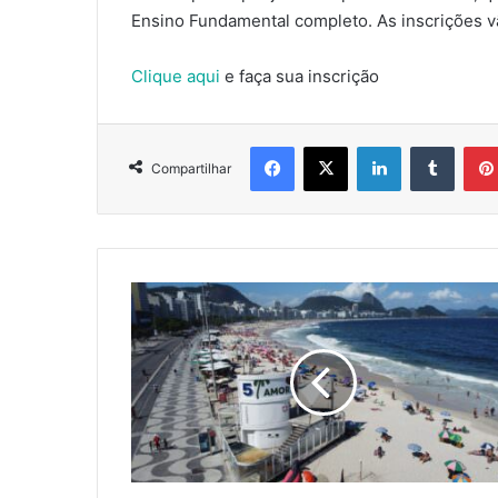
Ensino Fundamental completo. As inscrições va
Clique aqui
e faça sua inscrição
Facebook
X
Linkedin
Tumbl
Compartilhar
ASSOCIADOS
SINDRIO
PARTICIPAM
DO
PRÊMIO
SABORES
DA
ORLA