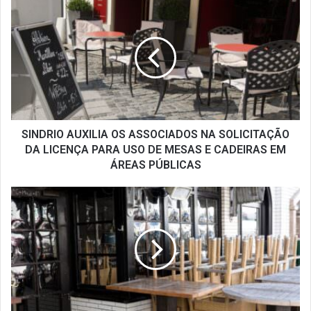
SINDRIO
AUXILIA
OS
ASSOCIADOS
NA
SOLICITAÇÃO
DA
LICENÇA
PARA
USO
SINDRIO AUXILIA OS ASSOCIADOS NA SOLICITAÇÃO
DE
DA LICENÇA PARA USO DE MESAS E CADEIRAS EM
MESAS
ÁREAS PÚBLICAS
E
CADEIRAS
DECRETO
EM
DA
ÁREAS
PREFEITURA
PÚBLICAS
AUMENTA
RESTRIÇÕES
PARA
BARES
E
RESTAURANTES