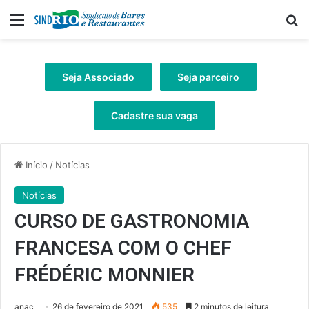
Menu
Pr
Seja Associado
Seja parceiro
Cadastre sua vaga
Início
/
Notícias
Notícias
CURSO DE GASTRONOMIA
FRANCESA COM O CHEF
FRÉDÉRIC MONNIER
anac
26 de fevereiro de 2021
535
2 minutos de leitura