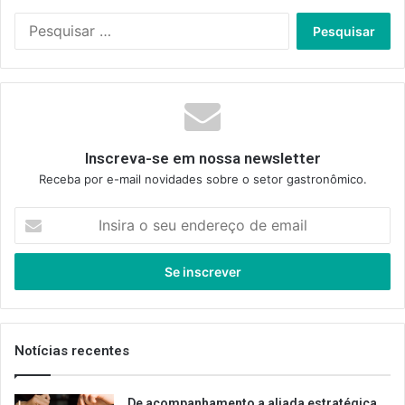
Pesquisar
por:
Inscreva-se em nossa newsletter
Receba por e-mail novidades sobre o setor gastronômico.
Insira
o
seu
endereço
de
email
Notícias recentes
De acompanhamento a aliada estratégica