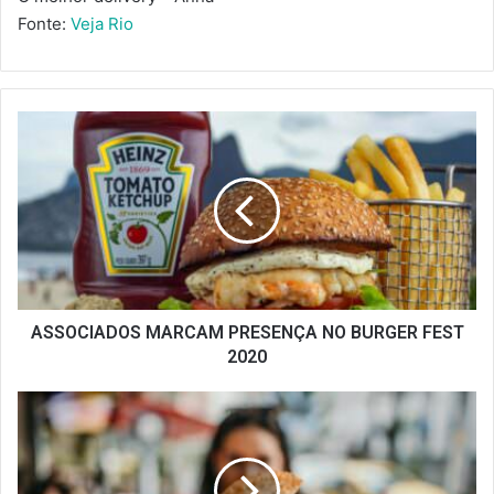
Fonte:
Veja Rio
ASSOCIADOS
MARCAM
PRESENÇA
NO
BURGER
FEST
2020
ASSOCIADOS MARCAM PRESENÇA NO BURGER FEST
2020
O
DEGUSTA
TIJUCA
JÁ
VAI