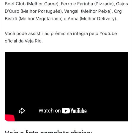
Beef Club (Melhor Carne), Ferro e Farinha (Pizzaria), Gajos
D’Ouro (Melhor Português), Venga! (Melhor Peixe), Org
Bistrô (Melhor Vegetariano) e Anna (Melhor Delivery).
Você pode assistir ao prêmio na íntegra pelo Youtube
oficial da Veja Rio.