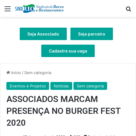
Menu
Pr
Seja Associado
Seja parceiro
Cadastre sua vaga
Início
/
Sem categoria
Eventos e Projetos
Notícias
Sem categoria
ASSOCIADOS MARCAM
PRESENÇA NO BURGER FEST
2020