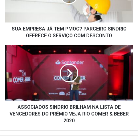
PARCEIRO
SINDRIO
OFERECE
O
SERVIÇO
SUA EMPRESA JÁ TEM PMOC? PARCEIRO SINDRIO
COM
OFERECE O SERVIÇO COM DESCONTO
DESCONTO
ASSOCIADOS
SINDRIO
BRILHAM
NA
LISTA
DE
VENCEDORES
DO
PRÊMIO
VEJA
ASSOCIADOS SINDRIO BRILHAM NA LISTA DE
RIO
VENCEDORES DO PRÊMIO VEJA RIO COMER & BEBER
COMER
2020
&
BEBER