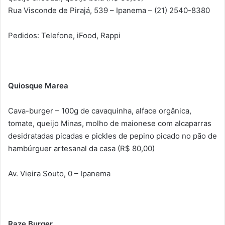
Rua Visconde de Pirajá, 539 – Ipanema – (21) 2540-8380
Pedidos: Telefone, iFood, Rappi
Quiosque Marea
Cava-burger – 100g de cavaquinha, alface orgânica,
tomate, queijo Minas, molho de maionese com alcaparras
desidratadas picadas e pickles de pepino picado no pão de
hambúrguer artesanal da casa (R$ 80,00)
Av. Vieira Souto, 0 – Ipanema
Raze Burger