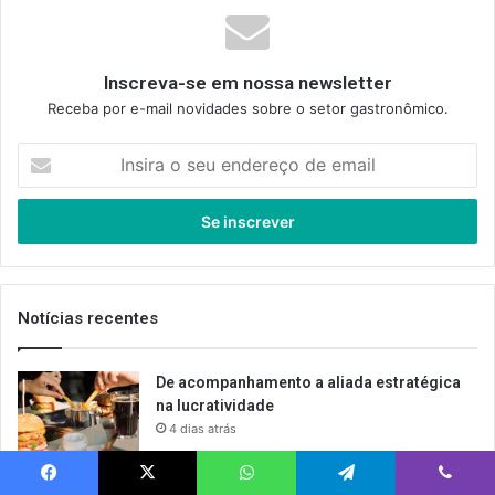
Inscreva-se em nossa newsletter
Receba por e-mail novidades sobre o setor gastronômico.
Insira
o
seu
endereço
de
email
Notícias recentes
De acompanhamento a aliada estratégica
na lucratividade
4 dias atrás
Centro do Rio: nova vida gastronômica
Facebook
X
WhatsApp
Telegram
Viber