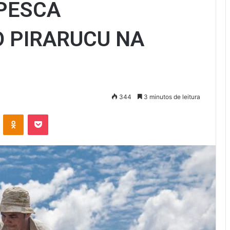
PESCA
 PIRARUCU NA
344
3 minutos de leitura
VK
OK
Pocket