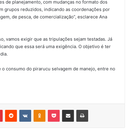
iões de planejamento, com mudanças no formato dos
m grupos reduzidos, indicando as coordenações por
gem, de pesca, de comercialização”, esclarece Ana
o, vamos exigir que as tripulações sejam testadas. Já
ando que essa será uma exigência. O objetivo é ter
dia.
 o consumo do pirarucu selvagem de manejo, entre no
r
Pinterest
Reddit
VK
OK
Pocket
Compartilhar via e-mail
Imprimir