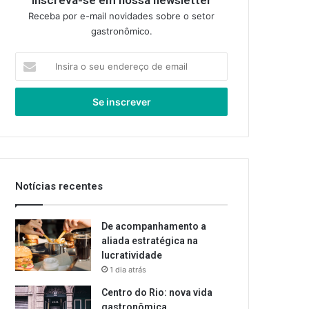
Inscreva-se em nossa newsletter
Receba por e-mail novidades sobre o setor
gastronômico.
Insira
o
seu
endereço
de
email
Notícias recentes
De acompanhamento a
aliada estratégica na
lucratividade
1 dia atrás
Centro do Rio: nova vida
gastronômica