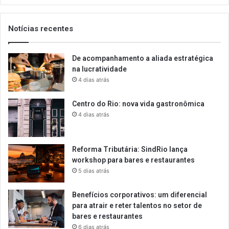
email
Notícias recentes
De acompanhamento a aliada estratégica
na lucratividade
4 dias atrás
Centro do Rio: nova vida gastronômica
4 dias atrás
Reforma Tributária: SindRio lança
workshop para bares e restaurantes
5 dias atrás
Benefícios corporativos: um diferencial
para atrair e reter talentos no setor de
bares e restaurantes
6 dias atrás