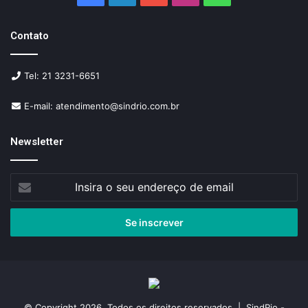
Contato
Tel: 21 3231-6651
E-mail: atendimento@sindrio.com.br
Newsletter
Insira
o
seu
endereço
de
email
© Copyright 2026, Todos os direitos reservados | SindRio -