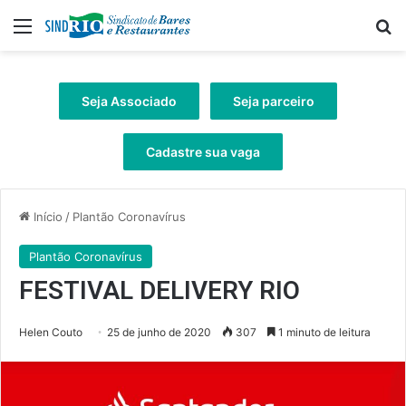
Menu
Pr
Seja Associado
Seja parceiro
Cadastre sua vaga
Início
/
Plantão Coronavírus
Plantão Coronavírus
FESTIVAL DELIVERY RIO
Helen Couto
25 de junho de 2020
307
1 minuto de leitura