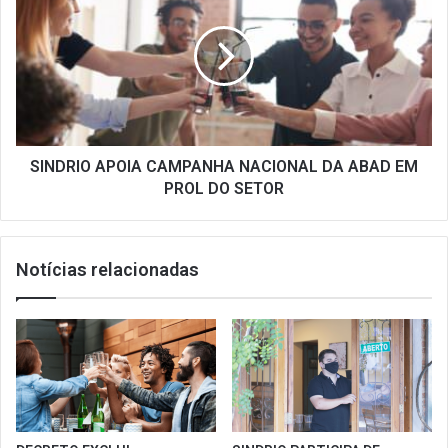
CAMPANHA
NACIONAL
DA
ABAD
EM
PROL
DO
SETOR
SINDRIO APOIA CAMPANHA NACIONAL DA ABAD EM
PROL DO SETOR
Notícias relacionadas