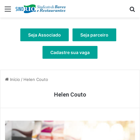
Menu
Pr
Seja Associado
Seja parceiro
Cadastre sua vaga
Início
/
Helen Couto
Helen Couto