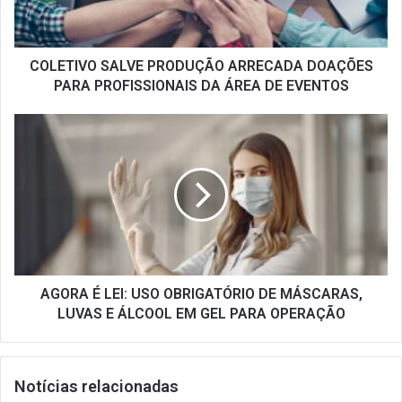
PROFISSIONAIS
DA
ÁREA
DE
COLETIVO SALVE PRODUÇÃO ARRECADA DOAÇÕES
EVENTOS
PARA PROFISSIONAIS DA ÁREA DE EVENTOS
AGORA
É
LEI:
USO
OBRIGATÓRIO
DE
MÁSCARAS,
LUVAS
E
ÁLCOOL
AGORA É LEI: USO OBRIGATÓRIO DE MÁSCARAS,
EM
LUVAS E ÁLCOOL EM GEL PARA OPERAÇÃO
GEL
PARA
OPERAÇÃO
Notícias relacionadas