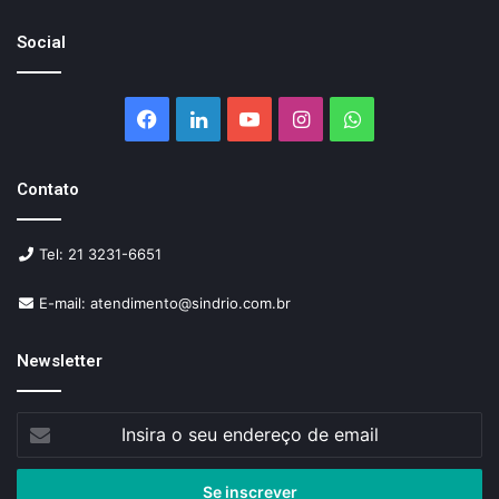
Social
Facebook
Linkedin
YouTube
Instagram
WhatsApp
Contato
Tel: 21 3231-6651
E-mail: atendimento@sindrio.com.br
Newsletter
Insira
o
seu
endereço