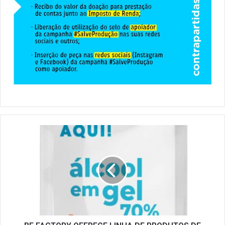
BE
FACTORY
OFERECE
LINHA
DE
PRODUTOS
DE
ÁLCOOL
GEL