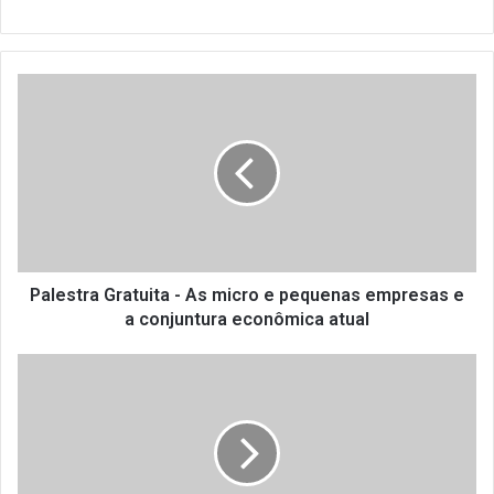
Palestra
Gratuita
-
As
micro
e
pequenas
empresas
e
a
Palestra Gratuita - As micro e pequenas empresas e
conjuntura
a conjuntura econômica atual
econômica
atual
SINDRIO
REALIZA
PALESTRA
SOBRE
CÁLCULO
E