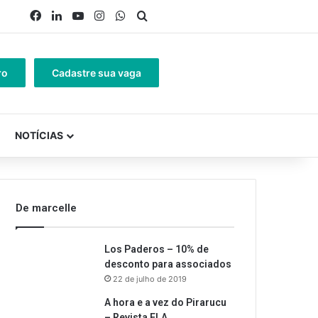
Facebook
Linkedin
YouTube
Instagram
WhatsApp
Procurar por
ro
Cadastre sua vaga
NOTÍCIAS
De marcelle
Los Paderos – 10% de
desconto para associados
22 de julho de 2019
A hora e a vez do Pirarucu
– Revista ELA