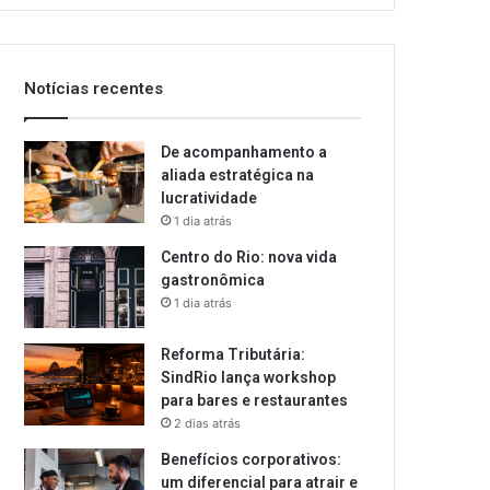
email
Notícias recentes
De acompanhamento a
aliada estratégica na
lucratividade
1 dia atrás
Centro do Rio: nova vida
gastronômica
1 dia atrás
Reforma Tributária:
SindRio lança workshop
para bares e restaurantes
2 dias atrás
Benefícios corporativos:
um diferencial para atrair e