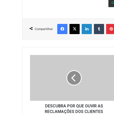
C
Facebook
X
Linkedin
Tumbl
Compartilhar
DESCUBRA
POR
QUE
OUVIR
AS
RECLAMAÇÕES
DOS
CLIENTES
CONTRIBUI
PARA
DESCUBRA POR QUE OUVIR AS
AUMENTAR
RECLAMAÇÕES DOS CLIENTES