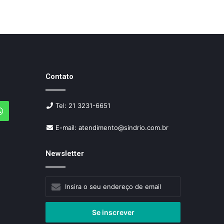
Contato
Tel: 21 3231-6651
agram
WhatsApp
E-mail: atendimento@sindrio.com.br
Newsletter
Insira
o
seu
endereço
de