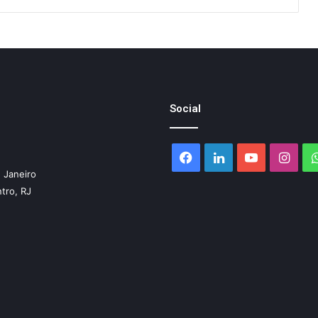
Social
Facebook
Linkedin
YouTube
Inst
 Janeiro
ntro, RJ