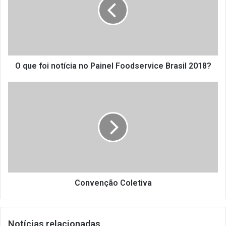
notícia
no
Painel
Foodservice
Brasil
2018?
O que foi notícia no Painel Foodservice Brasil 2018?
Convenção
Coletiva
Convenção Coletiva
Notícias relacionadas