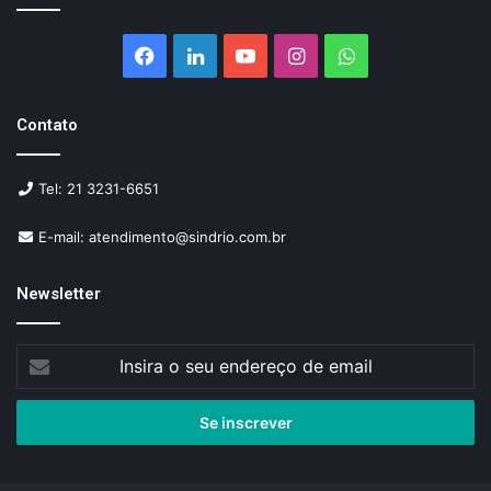
Facebook
Linkedin
YouTube
Instagram
WhatsApp
Contato
Tel: 21 3231-6651
E-mail: atendimento@sindrio.com.br
Newsletter
Insira
o
seu
endereço
de
email