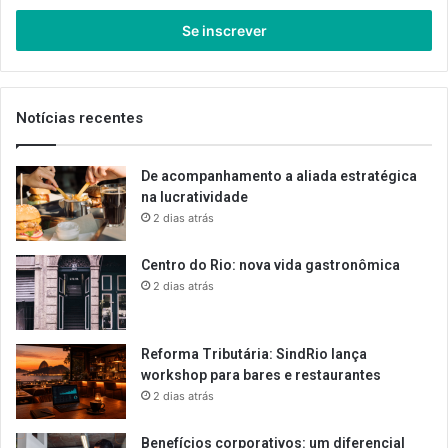
seu
endereço
de
email
Notícias recentes
De acompanhamento a aliada estratégica
na lucratividade
2 dias atrás
Centro do Rio: nova vida gastronômica
2 dias atrás
Reforma Tributária: SindRio lança
workshop para bares e restaurantes
2 dias atrás
Benefícios corporativos: um diferencial