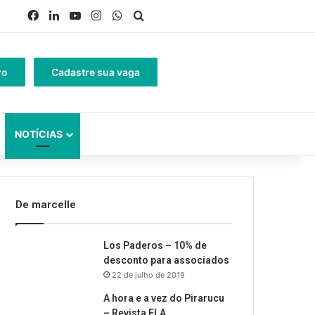
Facebook
Linkedin
YouTube
Instagram
WhatsApp
Procurar por
ro
Cadastre sua vaga
NOTÍCIAS
De marcelle
Los Paderos – 10% de
desconto para associados
22 de julho de 2019
A hora e a vez do Pirarucu
– Revista ELA