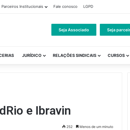
Parceiros Institucionais
Fale conosco
LGPD
Seja Associado
Seja parcei
CERIAS
JURÍDICO
RELAÇÕES SINDICAIS
CURSOS
dRio e Ibravin
252
Menos de um minuto