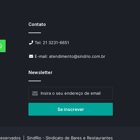
Contato
Tel: 21 3231-6651
agram
WhatsApp
E-mail: atendimento@sindrio.com.br
Newsletter
Insira
o
seu
endereço
de
email
reservados | SindRio - Sindicato de Bares e Restaurantes