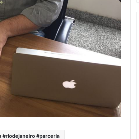
s #riodejaneiro #parceria