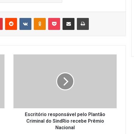
r
Pinterest
Reddit
VK
OK
Pocket
Compartilhar via e-mail
Imprimir
Escritório
responsável
pelo
Plantão
Criminal
do
SindRio
recebe
Prêmio
Nacional
Escritório responsável pelo Plantão
Criminal do SindRio recebe Prêmio
Nacional