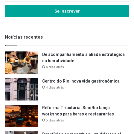
seu
endereço
de
email
Notícias recentes
De acompanhamento a aliada estratégica
na lucratividade
4 dias atrás
Centro do Rio: nova vida gastronômica
4 dias atrás
Reforma Tributária: SindRio lança
workshop para bares e restaurantes
5 dias atrás