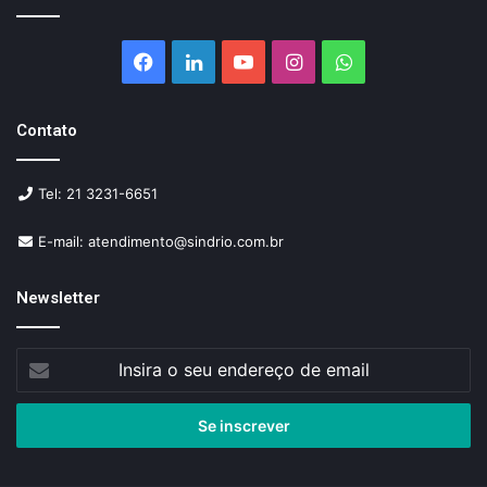
Facebook
Linkedin
YouTube
Instagram
WhatsApp
Contato
Tel: 21 3231-6651
E-mail: atendimento@sindrio.com.br
Newsletter
Insira
o
seu
endereço
de
email