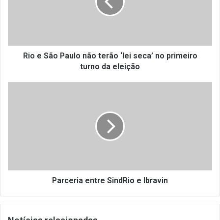
não
terão
‘lei
seca’
no
primeiro
Rio e São Paulo não terão ‘lei seca’ no primeiro
turno
turno da eleição
da
eleição
Parceria
entre
SindRio
e
Ibravin
Parceria entre SindRio e Ibravin