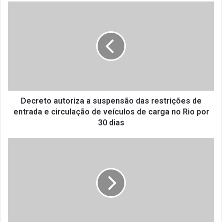
Decreto
autoriza
a
suspensão
das
restrições
de
entrada
e
circulação
Decreto autoriza a suspensão das restrições de
de
entrada e circulação de veículos de carga no Rio por
veículos
30 dias
de
carga
Somos
no
a
Rio
favor
por
da
30
permanência
dias
do
Programa
Centro