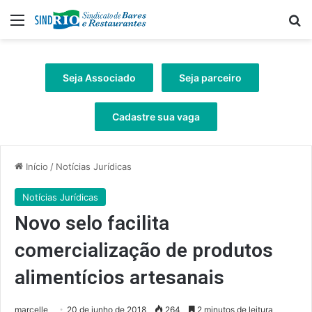
Menu
Pr
Seja Associado
Seja parceiro
Cadastre sua vaga
Início
/
Notícias Jurídicas
Notícias Jurídicas
Novo selo facilita
comercialização de produtos
alimentícios artesanais
marcelle
20 de junho de 2018
264
2 minutos de leitura