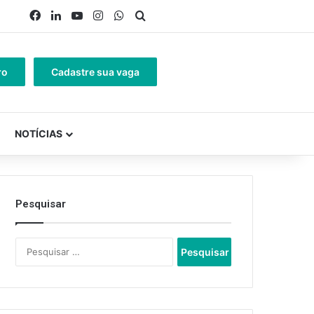
Facebook
Linkedin
YouTube
Instagram
WhatsApp
Procurar por
ro
Cadastre sua vaga
NOTÍCIAS
Pesquisar
Pesquisar
por: