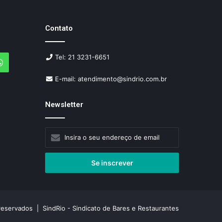
Contato
Tel: 21 3231-6651
agram
WhatsApp
E-mail: atendimento@sindrio.com.br
Newsletter
Insira
o
seu
endereço
de
email
reservados | SindRio - Sindicato de Bares e Restaurantes