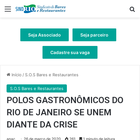
Menu
Pr
Seja Associado
Seja parceiro
Cadastre sua vaga
Início
/
S.O.S Bares e Restaurantes
S.O.S Bares e Restaurantes
POLOS GASTRONÔMICOS DO
RIO DE JANEIRO SE UNEM
DIANTE DA CRISE
anac
26 de março de 2020
261
1 minuto de leitura