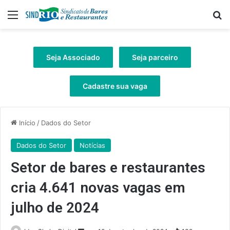
Menu
Pr
Seja Associado
Seja parceiro
Cadastre sua vaga
Início
/
Dados do Setor
Dados do Setor
Notícias
Setor de bares e restaurantes
cria 4.641 novas vagas em
julho de 2024