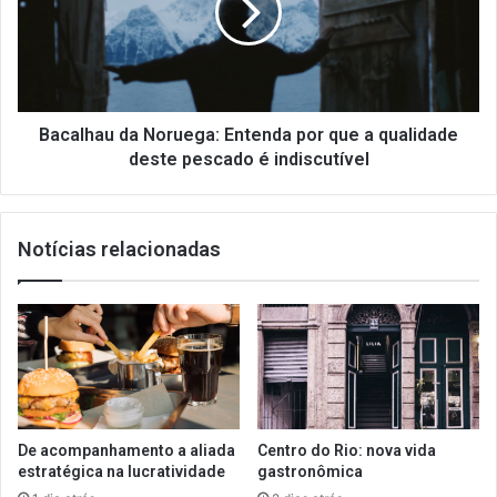
por
que
a
qualidade
deste
pescado
Bacalhau da Noruega: Entenda por que a qualidade
é
deste pescado é indiscutível
indiscutível
Notícias relacionadas
De acompanhamento a aliada
Centro do Rio: nova vida
estratégica na lucratividade
gastronômica