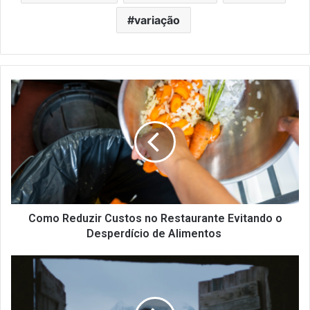
variação
Como
Reduzir
Custos
no
Restaurante
Evitando
o
Desperdício
de
Alimentos
Como Reduzir Custos no Restaurante Evitando o
Desperdício de Alimentos
Bacalhau
da
Noruega:
Entenda