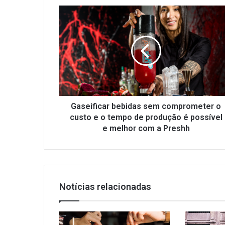
Gaseificar
bebidas
sem
comprometer
o
custo
e
o
tempo
de
Gaseificar bebidas sem comprometer o
produção
custo e o tempo de produção é possível
é
e melhor com a Preshh
possível
e
melhor
com
a
Notícias relacionadas
Preshh