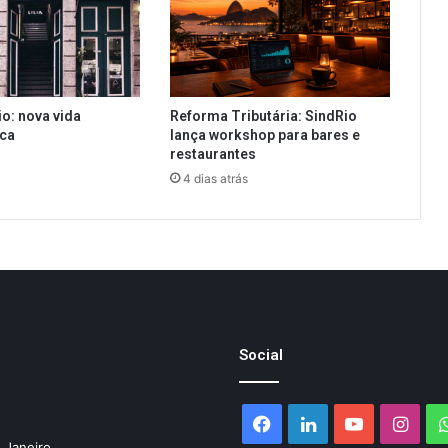
io: nova vida
Reforma Tributária: SindRio
ica
lança workshop para bares e
restaurantes
4 dias atrás
Social
Facebook
Linkedin
YouTube
Inst
 Janeiro