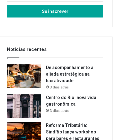
seu
endereço
de
email
Notícias recentes
De acompanhamento a
aliada estratégica na
lucratividade
3 dias atrás
Centro do Rio: nova vida
gastronômica
3 dias atrás
Reforma Tributária:
SindRio lança workshop
para bares e restaurantes