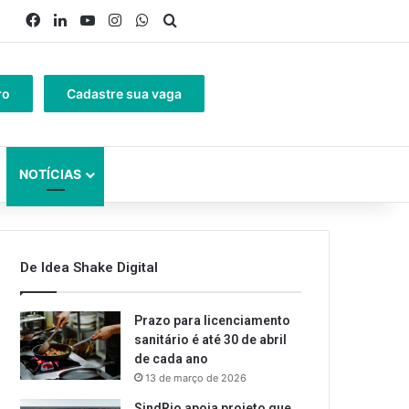
Facebook
Linkedin
YouTube
Instagram
WhatsApp
Procurar por
ro
Cadastre sua vaga
NOTÍCIAS
De Idea Shake Digital
Prazo para licenciamento
sanitário é até 30 de abril
de cada ano
13 de março de 2026
SindRio apoia projeto que