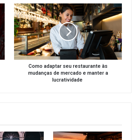
Como
adaptar
seu
restaurante
às
mudanças
de
mercado
e
manter
Como adaptar seu restaurante às
a
mudanças de mercado e manter a
lucratividade
lucratividade