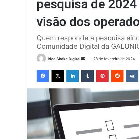
pesquisa de 2024 
visão dos operado
Quem responde a pesquisa aind
Comunidade Digital da GALUNIO
Mande
Idea Shake Digital
28 de fevereiro de 2024
um
Facebook
X
Linkedin
Tumblr
Pinterest
Reddit
e-
mail