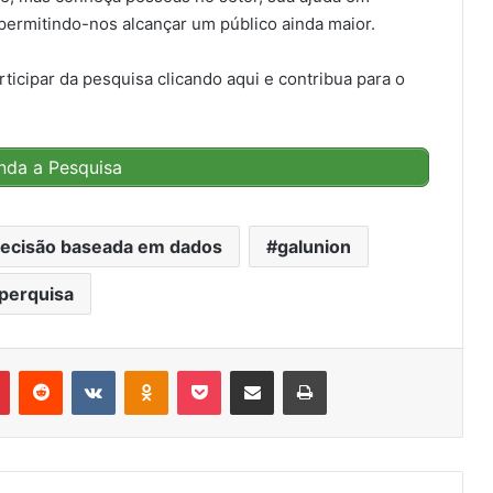
 permitindo-nos alcançar um público ainda maior.
icipar da pesquisa clicando aqui e contribua para o
nda a Pesquisa
ecisão baseada em dados
galunion
perquisa
r
Pinterest
Reddit
VK
OK
Pocket
Compartilhar via e-mail
Imprimir