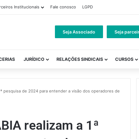
rceiros Institucionais
Fale conosco
LGPD
Seja Associado
Seja parcei
CERIAS
JURÍDICO
RELAÇÕES SINDICAIS
CURSOS
1ª pesquisa de 2024 para entender a visão dos operadores de
BIA realizam a 1ª