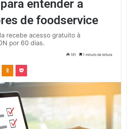
para entender a
res de foodservice
a recebe acesso gratuito à
N por 60 dias.
181
1 minuto de leitura
VK
OK
Pocket