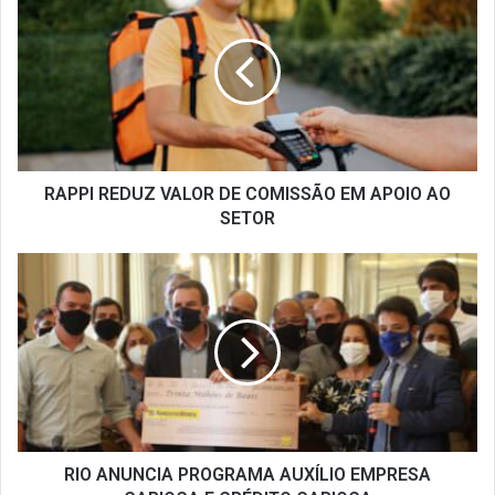
REDUZ
VALOR
DE
COMISSÃO
EM
APOIO
AO
SETOR
RAPPI REDUZ VALOR DE COMISSÃO EM APOIO AO
SETOR
RIO
ANUNCIA
PROGRAMA
AUXÍLIO
EMPRESA
CARIOCA
E
CRÉDITO
CARIOCA
RIO ANUNCIA PROGRAMA AUXÍLIO EMPRESA