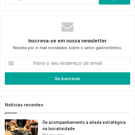
por:
Inscreva-se em nossa newsletter
Receba por e-mail novidades sobre o setor gastronômico.
Insira
o
seu
endereço
de
email
Notícias recentes
De acompanhamento a aliada estratégica
na lucratividade
4 dias atrás