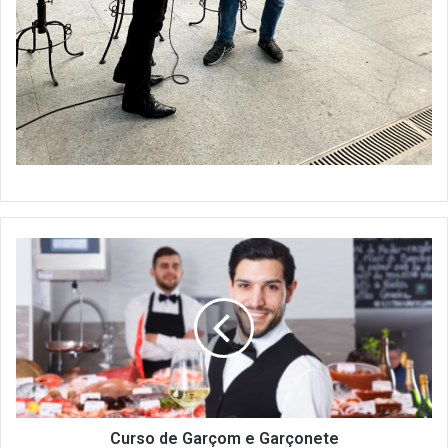
Curso
de
Garçom
e
Garçonete
Curso de Garçom e Garçonete