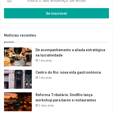
o
seu
endereço
de
email
Notícias recentes
De acompanhamento a aliada estratégica
na lucratividade
1 dia atrás
Centro do Rio: nova vida gastronômica
1 dia atrás
Reforma Tributária: SindRio lança
workshop para bares e restaurantes
2 dias atrás