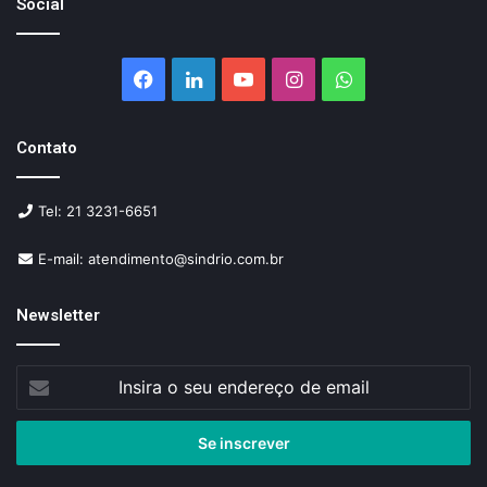
Social
Facebook
Linkedin
YouTube
Instagram
WhatsApp
Contato
Tel: 21 3231-6651
E-mail: atendimento@sindrio.com.br
Newsletter
Insira
o
seu
endereço
de