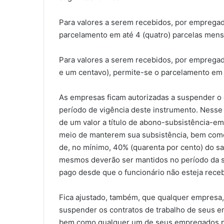
Para valores a serem recebidos, por empregado
parcelamento em até 4 (quatro) parcelas mensa
Para valores a serem recebidos, por empregado
e um centavo), permite-se o parcelamento em a
As empresas ficam autorizadas a suspender o 
período de vigência deste instrumento. Ness
de um valor a título de abono-subsistência-e
meio de manterem sua subsistência, bem como 
de, no mínimo, 40% (quarenta por cento) do sal
mesmos deverão ser mantidos no período da su
pago desde que o funcionário não esteja rece
Fica ajustado, também, que qualquer empresa,
suspender os contratos de trabalho de seus e
bem como qualquer um de seus empregados pod