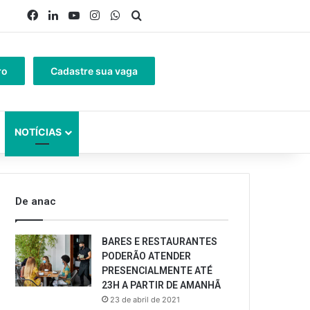
Facebook
Linkedin
YouTube
Instagram
WhatsApp
Procurar por
ro
Cadastre sua vaga
NOTÍCIAS
De anac
BARES E RESTAURANTES
PODERÃO ATENDER
PRESENCIALMENTE ATÉ
23H A PARTIR DE AMANHÃ
23 de abril de 2021