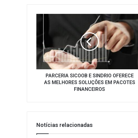
PARCERIA
SICOOB
E
SINDRIO
OFERECE
AS
MELHORES
SOLUÇÕES
EM
PACOTES
PARCERIA SICOOB E SINDRIO OFERECE
FINANCEIROS
AS MELHORES SOLUÇÕES EM PACOTES
FINANCEIROS
Notícias relacionadas