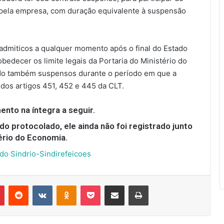
 pela empresa, com duração equivalente à suspensão
eadmiticos a qualquer momento após o final do Estado
bedecer os limite legais da Portaria do Ministério do
do também suspensos durante o período em que a
 dos artigos 451, 452 e 445 da CLT.
nto na íntegra a seguir.
o protocolado, ele ainda não foi registrado junto
ério do Economia.
ado Sindrio-Sindirefeicoes
r
Pinterest
Reddit
VK
OK
Pocket
Compartilhar via e-mail
Imprimir