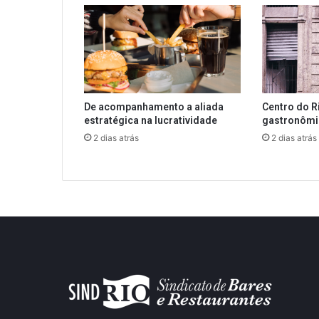
De acompanhamento a aliada
Centro do R
estratégica na lucratividade
gastronôm
2 dias atrás
2 dias atrás