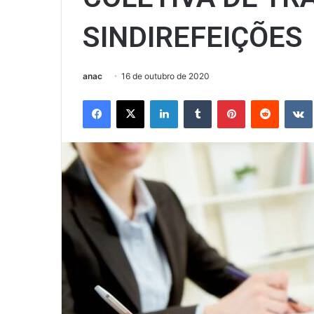
SINDIREFEIÇÕES
anac
16 de outubro de 2020
Facebook
X
Linkedin
Tumblr
Pinterest
Reddit