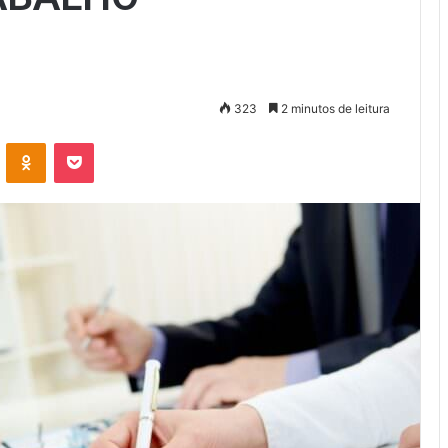
323
2 minutos de leitura
VK
OK
Pocket