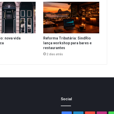
io: nova vida
Reforma Tributária: SindRio
ica
lança workshop para bares e
restaurantes
2 dias atrás
Social