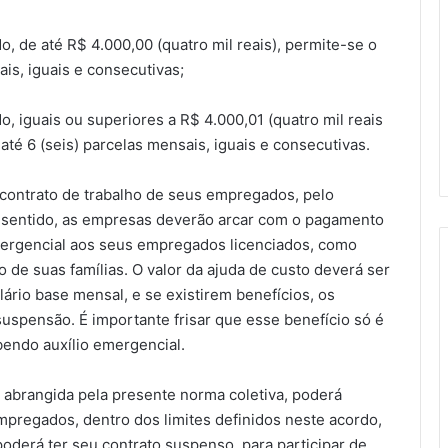
, de até R$ 4.000,00 (quatro mil reais), permite-se o
is, iguais e consecutivas;
, iguais ou superiores a R$ 4.000,01 (quatro mil reais
té 6 (seis) parcelas mensais, iguais e consecutivas.
contrato de trabalho de seus empregados, pelo
e sentido, as empresas deverão arcar com o pagamento
mergencial aos seus empregados licenciados, como
de suas famílias. O valor da ajuda de custo deverá ser
ário base mensal, e se existirem benefícios, os
spensão. É importante frisar que esse benefício só é
bendo auxílio emergencial.
 abrangida pela presente norma coletiva, poderá
mpregados, dentro dos limites definidos neste acordo,
erá ter seu contrato suspenso, para participar de