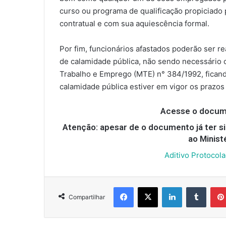
curso ou programa de qualificação propiciado
contratual e com sua aquiescência formal.
Por fim, funcionários afastados poderão ser r
de calamidade pública, não sendo necessário o
Trabalho e Emprego (MTE) n° 384/1992, fican
calamidade pública estiver em vigor os prazos
Acesse o docume
Atenção: apesar de o documento já ter sid
ao Minist
Aditivo Protocol
Facebook
X
Linkedin
Tumbl
Compartilhar