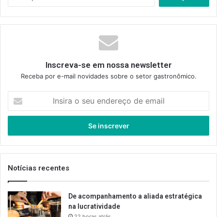
por:
Inscreva-se em nossa newsletter
Receba por e-mail novidades sobre o setor gastronômico.
Insira
o
seu
endereço
de
email
Notícias recentes
De acompanhamento a aliada estratégica
na lucratividade
22 horas atrás