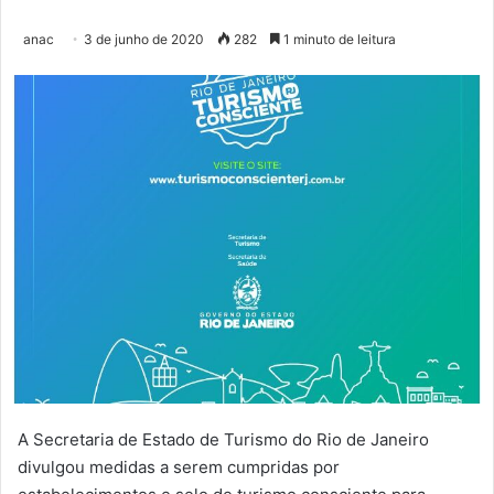
anac
3 de junho de 2020
282
1 minuto de leitura
A Secretaria de Estado de Turismo do Rio de Janeiro
divulgou medidas a serem cumpridas por